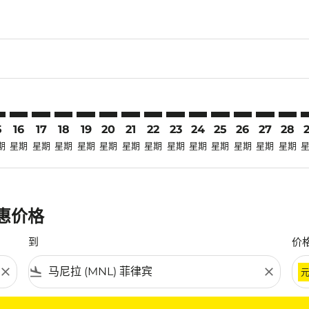
claimer. 寻找优惠
-disclaimer. 寻找优惠
fers-disclaimer. 寻找优惠
-offers-disclaimer. 寻找优惠
view-offers-disclaimer. 寻找优惠
cmp-view-offers-disclaimer. 寻找优惠
NL: cmp-view-offers-disclaimer. 寻找优惠
S–MNL: cmp-view-offers-disclaimer. 寻找优惠
DPS–MNL: cmp-view-offers-disclaimer. 寻找优惠
DPS–MNL: cmp-view-offers-disclaimer. 寻找优惠
DPS–MNL: cmp-view-offers-disclaimer. 寻找优惠
DPS–MNL: cmp-view-offers-disclaimer. 寻
DPS–MNL: cmp-view-offers-disclaimer
DPS–MNL: cmp-view-offers-discla
DPS–MNL: cmp-view-offers-di
DPS–MNL: cmp-view-offer
DPS–MNL: cmp-view-of
DPS–MNL: cmp-vie
DPS–MNL: cmp
DPS–MNL:
DPS–M
D
5
16
17
18
19
20
21
22
23
24
25
26
27
28
期
星期
星期
星期
星期
星期
星期
星期
星期
星期
星期
星期
星期
星期
优惠价格
到
价
close
flight_land
close
条件。