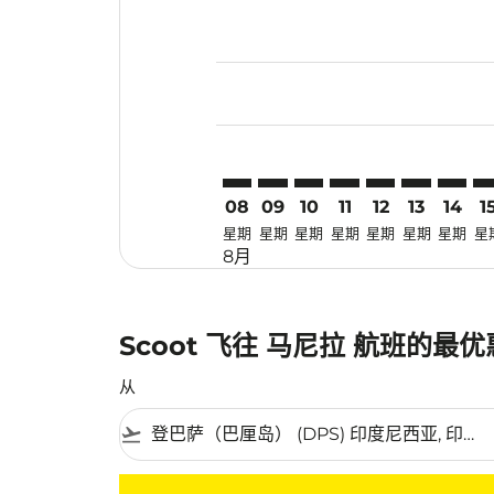
Displaying fares for 八月-2026
DPS–MNL: cmp-view-offers-dis
DPS–MNL: cmp-view-offers
DPS–MNL: cmp-view-of
DPS–MNL: cmp-view
DPS–MNL: cmp-
DPS–MNL: 
DPS–M
DP
08
09
10
11
12
13
14
1
星期
星期
星期
星期
星期
星期
星期
星
8月
Scoot 飞往 马尼拉 航班的最
从
flight_takeoff
没有符合您的筛选条件的机票。请调整您的筛选