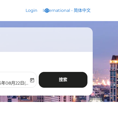
Login
International
language
keyboard_arrow_down
-
简体中文
搜索
today
aria-label
ooking-return-date-aria-label
6年08月22日(周六)