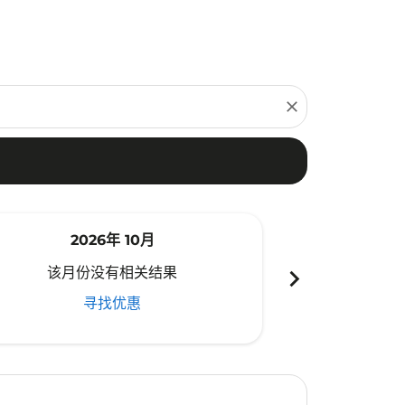
close
2026年 10月
20
chevron_right
该月份没有相关结果
该月份
寻找优惠