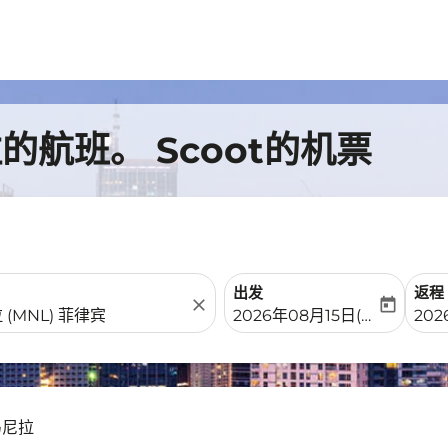
航班。 Scoot的机票
出发
返程
close
today
fc-booking-departure-date-
fc-b
2026年08月15日(周六)
202
马尼拉