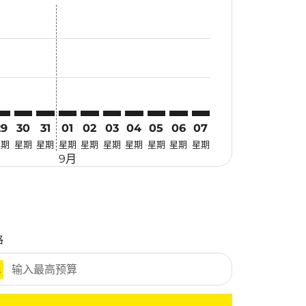
找优惠
. 寻找优惠
imer. 寻找优惠
sclaimer. 寻找优惠
s-disclaimer. 寻找优惠
fers-disclaimer. 寻找优惠
w-offers-disclaimer. 寻找优惠
-view-offers-disclaimer. 寻找优惠
 cmp-view-offers-disclaimer. 寻找优惠
NL: cmp-view-offers-disclaimer. 寻找优惠
PS–MNL: cmp-view-offers-disclaimer. 寻找优惠
DPS–MNL: cmp-view-offers-disclaimer. 寻找优惠
DPS–MNL: cmp-view-offers-disclaimer. 寻找优惠
DPS–MNL: cmp-view-offers-disclaimer. 寻找优惠
DPS–MNL: cmp-view-offers-disclaimer. 寻
DPS–MNL: cmp-view-offers-disclaime
DPS–MNL: cmp-view-offers-discl
DPS–MNL: cmp-view-offers-d
DPS–MNL: cmp-view-offer
DPS–MNL: cmp-view-o
29
30
31
01
02
03
04
05
06
07
星期
星期
星期
星期
星期
星期
星期
星期
星期
星期
9月
格
元