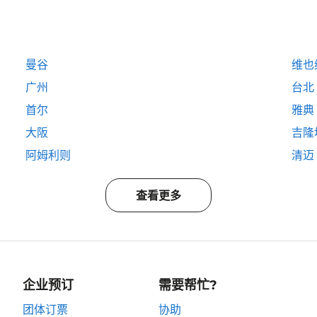
曼谷
维也
广州
台北
首尔
雅典
大阪
吉隆
阿姆利则
清迈
查看更多
企业预订
需要帮忙?
团体订票
协助