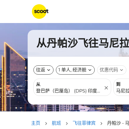
从丹帕沙飞往马尼拉的
往返
expand_more
1 单人, 经济舱
expand_more
优惠代码
expand_more
从
到
close
主页
航班
飞往菲律宾
丹帕沙 - 