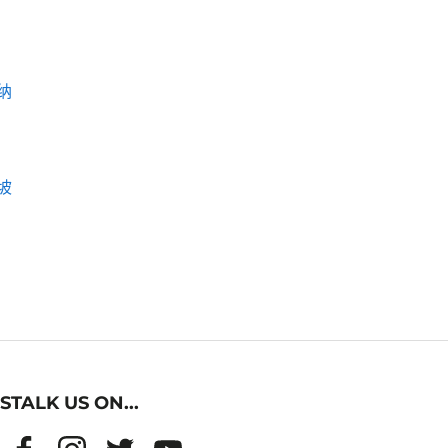
纳
坡
STALK US ON...