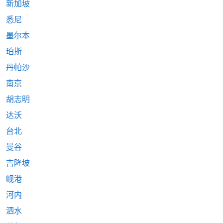
新加坡
悉尼
墨尔本
珀斯
丹帕沙
南京
胡志明
达沃
台北
曼谷
吉隆坡
岘港
河内
泗水