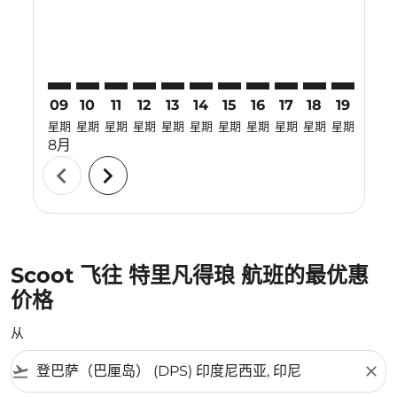
09
10
11
12
13
14
15
16
17
18
19
20
星期
星期
星期
星期
星期
星期
星期
星期
星期
星期
星期
星期
8月
chevron_left
chevron_right
Scoot 飞往 特里凡得琅 航班的最优惠
价格
从
flight_takeoff
close