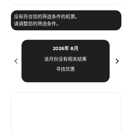
没有符合您的筛选条件的机票。
请调整您的筛选条件。
2026年 8月
chevron_left
chevron_right
该月份没有相关结果
寻找优惠
Displaying fares for 八月-2026
DPS–TRV: cmp-view-offers-disclaimer. 寻找优惠
DPS–TRV: cmp-view-offers-disclaimer. 寻找优惠
DPS–TRV: cmp-view-offers-disclaimer. 寻
DPS–TRV: cmp-view-offers-disclaimer
DPS–TRV: cmp-view-offers-discla
DPS–TRV: cmp-view-offers-di
DPS–TRV: cmp-view-offer
DPS–TRV: cmp-view-of
DPS–TRV: cmp-vie
DPS–TRV: cmp
DPS–TRV:
DPS–T
D