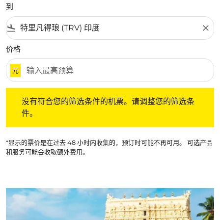
到
flight_land
close
价格
元
没有符合您的筛选条件的机票。请调整您的筛选条件。
没有符合您的筛选条件的机票。请调整您的筛选条
件。
*显示的票价是在过去 48 小时内收集的，预订时可能不再可用。 可选产品
和服务可能会收取额外费用。