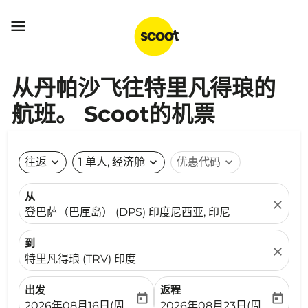

从丹帕沙飞往特里凡得琅的
航班。 Scoot的机票
往返
expand_more
1 单人, 经济舱
expand_more
优惠代码
expand_more
从
close
登巴萨（巴厘岛） (DPS) 印度尼西亚, 印尼
到
close
特里凡得琅 (TRV) 印度
出发
返程
today
today
fc-booking-departure-date-aria-label
fc-booking-return-date-ari
2026年08月16日(周日)
2026年08月23日(周日)