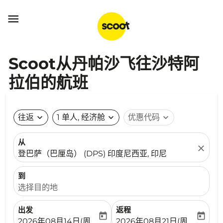

Scoot从丹帕沙飞往沙特阿
拉伯的航班
往返
expand_more
1 单人, 经济舱
expand_more
优惠代码
expand_more
从
close
登巴萨（巴厘岛） (DPS) 印度尼西亚, 印尼
到
选择目的地
出发
返程
today
today
fc-booking-departure-date-aria-label
fc-booking-return-date-ari
2026年08月14日(周五)
2026年08月21日(周五)