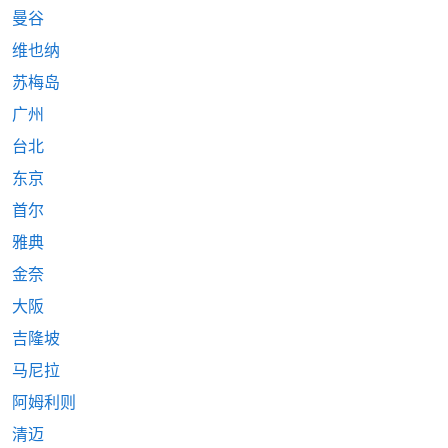
曼谷
维也纳
苏梅岛
广州
台北
东京
首尔
雅典
金奈
大阪
吉隆坡
马尼拉
阿姆利则
清迈