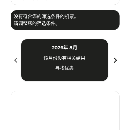
没有符合您的筛选条件的机票。
请调整您的筛选条件。
2026年 8月
chevron_left
chevron_right
该月份没有相关结果
寻找优惠
Displaying fares for 八月-2026
DPS–TPE: cmp-view-offers-disclaimer. 寻找优惠
DPS–TPE: cmp-view-offers-disclaimer. 寻找优惠
DPS–TPE: cmp-view-offers-disclaimer. 寻找
DPS–TPE: cmp-view-offers-disclaimer
DPS–TPE: cmp-view-offers-discla
DPS–TPE: cmp-view-offers-di
DPS–TPE: cmp-view-offer
DPS–TPE: cmp-view-of
DPS–TPE: cmp-vie
DPS–TPE: cmp
DPS–TPE:
DPS–T
D