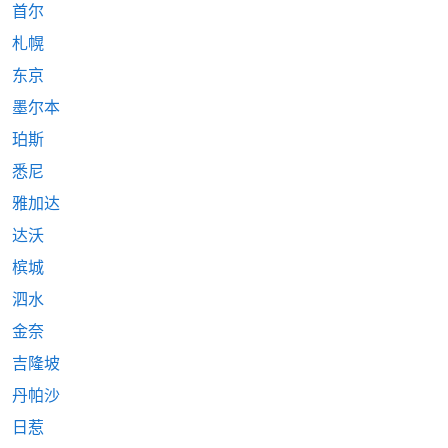
首尔
札幌
东京
墨尔本
珀斯
悉尼
雅加达
达沃
槟城
泗水
金奈
吉隆坡
丹帕沙
日惹