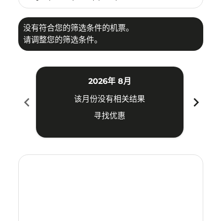
没有符合您的筛选条件的机票。
请调整您的筛选条件。
2026年 8月
chevron_left
chevron_right
该月份没有相关结果
寻找优惠
Displaying fares for 八月-2026
DPS–TYO: cmp-view-offers-disclaimer. 寻找优惠
DPS–TYO: cmp-view-offers-disclaimer. 寻找优惠
DPS–TYO: cmp-view-offers-disclaimer. 寻
DPS–TYO: cmp-view-offers-disclaime
DPS–TYO: cmp-view-offers-discla
DPS–TYO: cmp-view-offers-di
DPS–TYO: cmp-view-offer
DPS–TYO: cmp-view-of
DPS–TYO: cmp-vie
DPS–TYO: cmp
DPS–TYO:
DPS–T
D