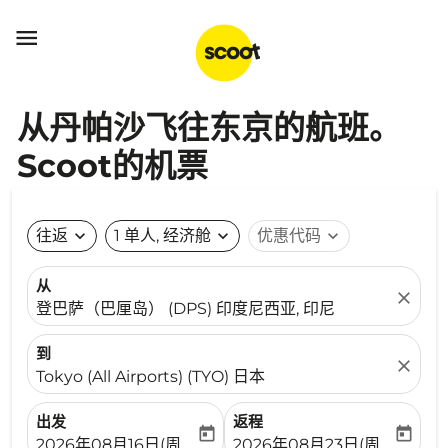

从丹帕沙飞往东京的航班。
Scoot的机票
往返
expand_more
1 单人, 经济舱
expand_more
优惠代码
expand_more
从
close
登巴萨（巴厘岛） (DPS) 印度尼西亚, 印尼
到
close
Tokyo (All Airports) (TYO) 日本
出发
返程
today
today
fc-booking-departure-date-aria-label
fc-booking-return-date-ari
2026年08月16日(周日)
2026年08月23日(周日)