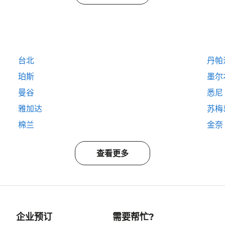
台北
丹帕
珀斯
墨尔
曼谷
悉尼
雅加达
苏梅
棉兰
金奈
查看更多
企业预订
需要帮忙?