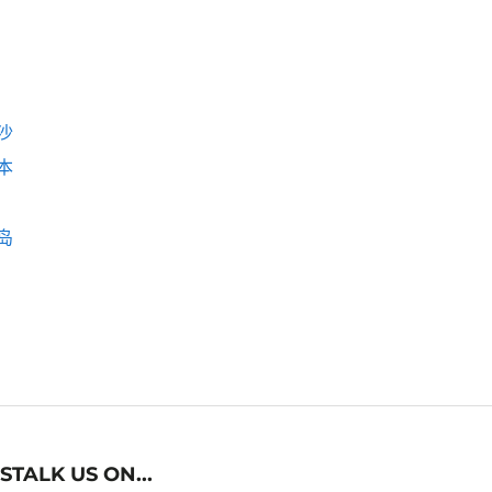
沙
本
岛
STALK US ON...