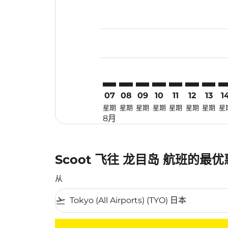
Displaying fares for 八月-2026
TYO–LOP: cmp-view-offers-dis
TYO–LOP: cmp-view-offers
TYO–LOP: cmp-view-off
TYO–LOP: cmp-view
TYO–LOP: cmp-
TYO–LOP: 
TYO–LO
TY
07
08
09
10
11
12
13
1
星期
星期
星期
星期
星期
星期
星期
星
8月
Scoot 飞往 龙目岛 航班的最
从
flight_takeoff
没有符合您的筛选条件的机票。请调整您的筛选