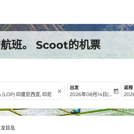
班。 Scoot的机票
出发
返程
close
today
fc-booking-departure-date-
fc-b
2026年08月14日(周五)
202
- 龙目岛