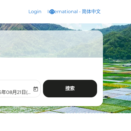
Login
International
language
keyboard_arrow_down
-
简体中文
搜索
today
aria-label
ooking-return-date-aria-label
6年08月21日(周五)