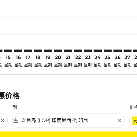
claimer. 寻找优惠
-disclaimer. 寻找优惠
ers-disclaimer. 寻找优惠
-offers-disclaimer. 寻找优惠
view-offers-disclaimer. 寻找优惠
cmp-view-offers-disclaimer. 寻找优惠
P: cmp-view-offers-disclaimer. 寻找优惠
O–LOP: cmp-view-offers-disclaimer. 寻找优惠
TYO–LOP: cmp-view-offers-disclaimer. 寻找优惠
TYO–LOP: cmp-view-offers-disclaimer. 寻找优惠
TYO–LOP: cmp-view-offers-disclaimer. 寻找优惠
TYO–LOP: cmp-view-offers-disclaimer. 寻找
TYO–LOP: cmp-view-offers-disclaimer
TYO–LOP: cmp-view-offers-discla
TYO–LOP: cmp-view-offers-di
TYO–LOP: cmp-view-offers
TYO–LOP: cmp-view-of
TYO–LOP: cmp-vie
TYO–LOP: cmp
TYO–LOP: 
TYO–L
T
4
15
16
17
18
19
20
21
22
23
24
25
26
27
期
星期
星期
星期
星期
星期
星期
星期
星期
星期
星期
星期
星期
星期
优惠价格
到
价
close
flight_land
close
条件。