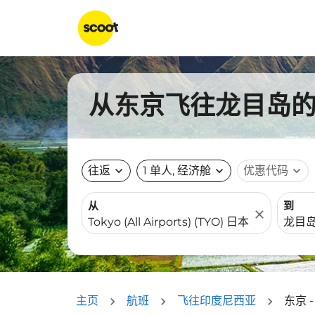
从东京飞往龙目岛的航
往返
expand_more
1 单人, 经济舱
expand_more
优惠代码
expand_more
从
到
close
主页
航班
飞往印度尼西亚
东京 