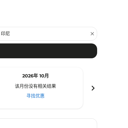
close
2026年 10月
20
chevron_right
该月份没有相关结果
该月份
寻找优惠