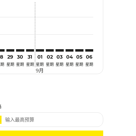
优惠
. 寻找优惠
imer. 寻找优惠
sclaimer. 寻找优惠
-disclaimer. 寻找优惠
fers-disclaimer. 寻找优惠
w-offers-disclaimer. 寻找优惠
-view-offers-disclaimer. 寻找优惠
cmp-view-offers-disclaimer. 寻找优惠
OP: cmp-view-offers-disclaimer. 寻找优惠
YO–LOP: cmp-view-offers-disclaimer. 寻找优惠
TYO–LOP: cmp-view-offers-disclaimer. 寻找优惠
TYO–LOP: cmp-view-offers-disclaimer. 寻找优惠
TYO–LOP: cmp-view-offers-disclaimer. 寻找优惠
TYO–LOP: cmp-view-offers-disclaimer. 寻
TYO–LOP: cmp-view-offers-disclaime
TYO–LOP: cmp-view-offers-discl
TYO–LOP: cmp-view-offers-di
TYO–LOP: cmp-view-offer
TYO–LOP: cmp-view-o
28
29
30
31
01
02
03
04
05
06
星期
星期
星期
星期
星期
星期
星期
星期
星期
星期
9月
格
元