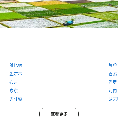
维也纳
曼谷
墨尔本
香港
布吉
浮罗
东京
河内
吉隆坡
胡志
查看更多