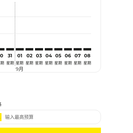
找优惠
. 寻找优惠
imer. 寻找优惠
sclaimer. 寻找优惠
s-disclaimer. 寻找优惠
fers-disclaimer. 寻找优惠
w-offers-disclaimer. 寻找优惠
-view-offers-disclaimer. 寻找优惠
 cmp-view-offers-disclaimer. 寻找优惠
KZ: cmp-view-offers-disclaimer. 寻找优惠
YO–MKZ: cmp-view-offers-disclaimer. 寻找优惠
TYO–MKZ: cmp-view-offers-disclaimer. 寻找优惠
TYO–MKZ: cmp-view-offers-disclaimer. 寻找优惠
TYO–MKZ: cmp-view-offers-disclaimer. 寻找优惠
TYO–MKZ: cmp-view-offers-disclaimer. 寻
TYO–MKZ: cmp-view-offers-disclaime
TYO–MKZ: cmp-view-offers-discl
TYO–MKZ: cmp-view-offers-d
TYO–MKZ: cmp-view-offer
TYO–MKZ: cmp-view-o
30
31
01
02
03
04
05
06
07
08
星期
星期
星期
星期
星期
星期
星期
星期
星期
星期
9月
格
元