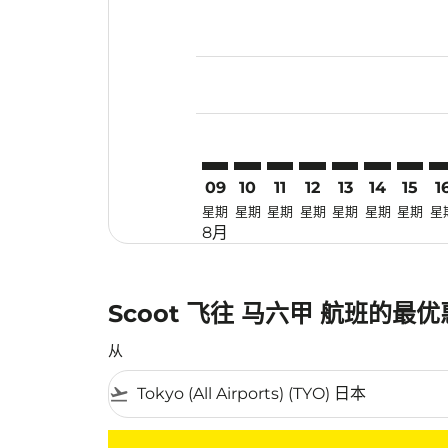
Displaying fares for 八月-2026
TYO–MKZ: cmp-view-offers-dis
TYO–MKZ: cmp-view-offers
TYO–MKZ: cmp-view-off
TYO–MKZ: cmp-view
TYO–MKZ: cmp-
TYO–MKZ: 
TYO–MK
TY
09
10
11
12
13
14
15
1
星期
星期
星期
星期
星期
星期
星期
星
8月
Scoot 飞往 马六甲 航班的最
从
flight_takeoff
没有符合您的筛选条件的机票。请调整您的筛选