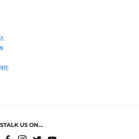
达
本
拜陀
STALK US ON...