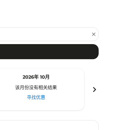
close
2026年 10月
20
chevron_right
该月份没有相关结果
该月份
寻找优惠