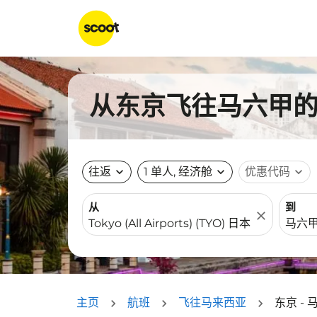
从东京飞往马六甲的航
往返
expand_more
1 单人, 经济舱
expand_more
优惠代码
expand_more
从
到
close
主页
航班
飞往马来西亚
东京 - 