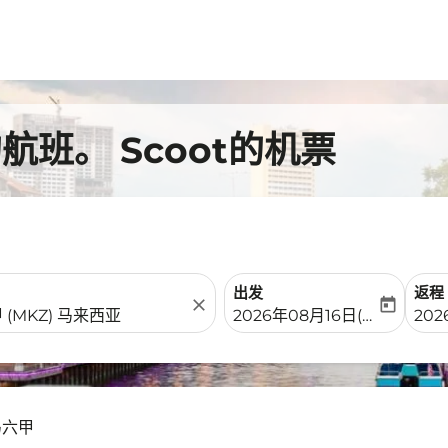
班。 Scoot的机票
出发
返程
close
today
fc-booking-departure-date-
fc-b
2026年08月16日(周日)
202
马六甲