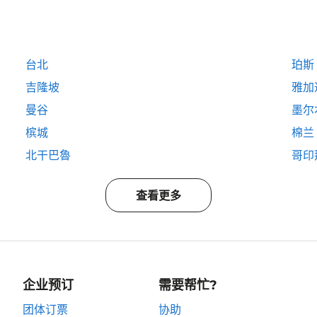
台北
珀斯
吉隆坡
雅加
曼谷
墨尔
槟城
棉兰
北干巴魯
哥印
查看更多
企业预订
需要帮忙?
团体订票
协助