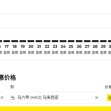
claimer. 寻找优惠
-disclaimer. 寻找优惠
ers-disclaimer. 寻找优惠
-offers-disclaimer. 寻找优惠
view-offers-disclaimer. 寻找优惠
cmp-view-offers-disclaimer. 寻找优惠
Z: cmp-view-offers-disclaimer. 寻找优惠
O–MKZ: cmp-view-offers-disclaimer. 寻找优惠
TYO–MKZ: cmp-view-offers-disclaimer. 寻找优惠
TYO–MKZ: cmp-view-offers-disclaimer. 寻找优惠
TYO–MKZ: cmp-view-offers-disclaimer. 寻找优惠
TYO–MKZ: cmp-view-offers-disclaimer. 寻
TYO–MKZ: cmp-view-offers-disclaimer
TYO–MKZ: cmp-view-offers-discla
TYO–MKZ: cmp-view-offers-di
TYO–MKZ: cmp-view-offer
TYO–MKZ: cmp-view-of
TYO–MKZ: cmp-vie
TYO–MKZ: cmp
TYO–MKZ:
TYO–M
T
6
17
18
19
20
21
22
23
24
25
26
27
28
29
期
星期
星期
星期
星期
星期
星期
星期
星期
星期
星期
星期
星期
星期
优惠价格
到
价
close
flight_land
close
条件。