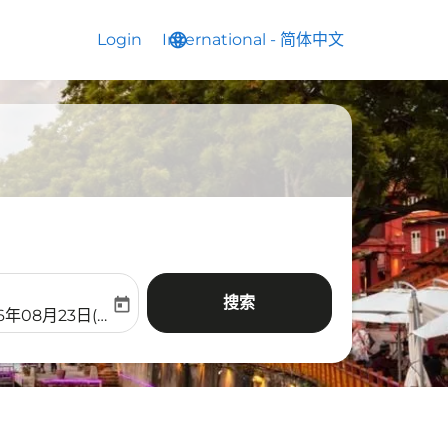
Login
International
language
keyboard_arrow_down
-
简体中文
搜索
today
aria-label
ooking-return-date-aria-label
6年08月23日(周日)