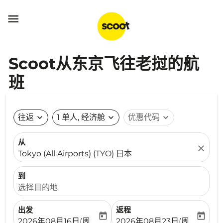

Scoot从东京飞往老挝的航
班
往返
expand_more
1 单人, 经济舱
expand_more
优惠代码
expand_more
从
close
Tokyo (All Airports) (TYO) 日本
到
选择目的地
出发
返程
today
today
fc-booking-departure-date-aria-label
fc-booking-return-date-ari
2026年08月16日(周日)
2026年08月23日(周日)