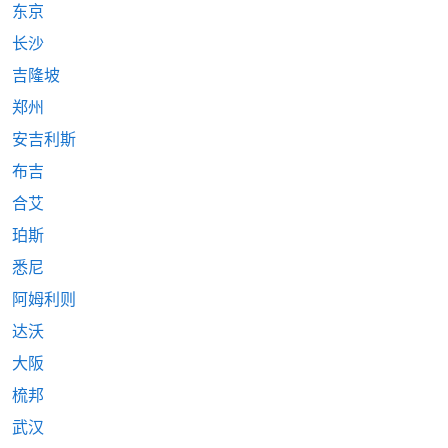
东京
长沙
吉隆坡
郑州
安吉利斯
布吉
合艾
珀斯
悉尼
阿姆利则
达沃
大阪
梳邦
武汉