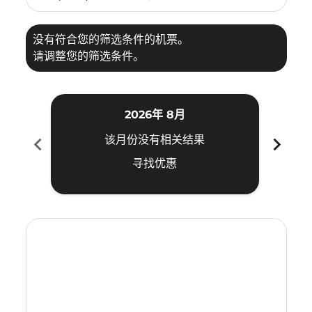
没有符合您的筛选条件的机票。
请调整您的筛选条件。
2026年 8月
chevron_left
chevron_right
该月份没有相关结果
寻找优惠
Displaying fares for 八月-2026
TYO–PDG: cmp-view-offers-disclaimer. 寻找优惠
TYO–PDG: cmp-view-offers-disclaimer. 寻找优惠
TYO–PDG: cmp-view-offers-disclaimer. 寻
TYO–PDG: cmp-view-offers-disclaime
TYO–PDG: cmp-view-offers-discl
TYO–PDG: cmp-view-offers-di
TYO–PDG: cmp-view-offer
TYO–PDG: cmp-view-o
TYO–PDG: cmp-vie
TYO–PDG: cmp
TYO–PDG:
TYO–P
T