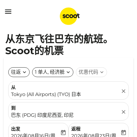

从东京飞往巴东的航班。
Scoot的机票
往返
expand_more
1 单人, 经济舱
expand_more
优惠代码
expand_more
从
close
Tokyo (All Airports) (TYO) 日本
到
close
巴东 (PDG) 印度尼西亚, 印尼
出发
返程
today
today
fc-booking-departure-date-aria-label
fc-booking-return-date-ari
2026年08月16日(周日)
2026年08月23日(周日)