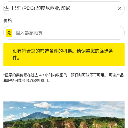
flight_land
close
价格
元
没有符合您的筛选条件的机票。请调整您的筛选条件。
没有符合您的筛选条件的机票。请调整您的筛选条
件。
*显示的票价是在过去 48 小时内收集的，预订时可能不再可用。 可选产品
和服务可能会收取额外费用。