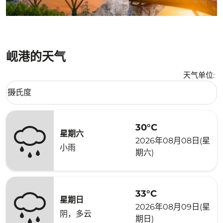
岘港的天气
天气单位
:
Weather unit option 摄氏度 Selected
摄氏度
keyboard_arrow_down
30°C
星期六
2026年08月08日(星
小雨
期六)
33°C
星期日
2026年08月09日(星
阴，多云
期日)