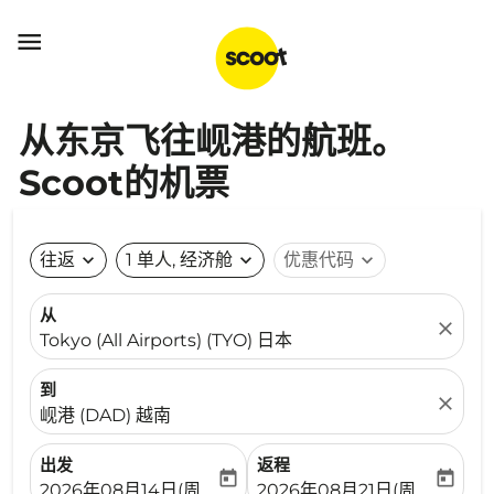

从东京飞往岘港的航班。
Scoot的机票
往返
expand_more
1 单人, 经济舱
expand_more
优惠代码
expand_more
从
close
Tokyo (All Airports) (TYO) 日本
到
close
岘港 (DAD) 越南
出发
返程
today
today
fc-booking-departure-date-aria-label
fc-booking-return-date-ari
2026年08月14日(周五)
2026年08月21日(周五)