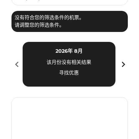
没有符合您的筛选条件的机票。
请调整您的筛选条件。
2026年 8月
chevron_left
chevron_right
该月份没有相关结果
寻找优惠
Displaying fares for 八月-2026
TYO–DAD: cmp-view-offers-disclaimer. 寻找优惠
TYO–DAD: cmp-view-offers-disclaimer. 寻找优惠
TYO–DAD: cmp-view-offers-disclaimer. 寻
TYO–DAD: cmp-view-offers-disclaime
TYO–DAD: cmp-view-offers-discl
TYO–DAD: cmp-view-offers-di
TYO–DAD: cmp-view-offer
TYO–DAD: cmp-view-o
TYO–DAD: cmp-vie
TYO–DAD: cmp
TYO–DAD:
TYO–D
T