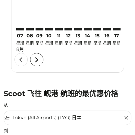
07
08
09
10
11
12
13
14
15
16
17
18
星期
星期
星期
星期
星期
星期
星期
星期
星期
星期
星期
星期
8月
chevron_left
chevron_right
Scoot 飞往 岘港 航班的最优惠价格
从
flight_takeoff
close
到