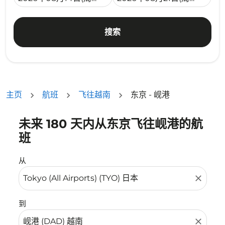
搜索
主页
航班
飞往越南
东京 - 岘港
未来 180 天内从东京飞往岘港的航
没有符合您的筛选条件的机票。请调整您的筛选条件。
班
从
close
到
close