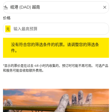
flight_land
close
价格
元
没有符合您的筛选条件的机票。请调整您的筛选条件。
没有符合您的筛选条件的机票。请调整您的筛选条
件。
*显示的票价是在过去 48 小时内收集的，预订时可能不再可用。 可选产品
和服务可能会收取额外费用。