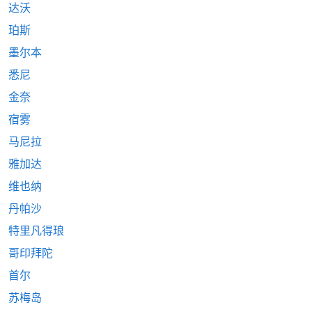
达沃
珀斯
墨尔本
悉尼
金奈
宿雾
马尼拉
雅加达
维也纳
丹帕沙
特里凡得琅
哥印拜陀
首尔
苏梅岛