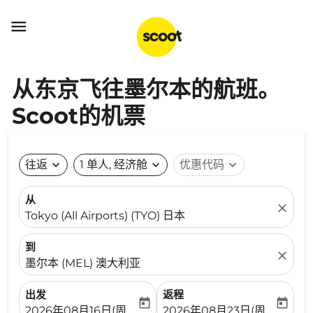

从东京飞往墨尔本的航班。
Scoot的机票
往返
expand_more
1 单人, 经济舱
expand_more
优惠代码
expand_more
从
close
Tokyo (All Airports) (TYO) 日本
到
close
墨尔本 (MEL) 澳大利亚
出发
返程
today
today
fc-booking-departure-date-aria-label
fc-booking-return-date-ari
2026年08月16日(周日)
2026年08月23日(周日)