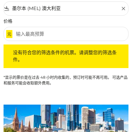
flight_land
close
价格
元
没有符合您的筛选条件的机票。请调整您的筛选条件。
没有符合您的筛选条件的机票。请调整您的筛选条
件。
*显示的票价是在过去 48 小时内收集的，预订时可能不再可用。 可选产品
和服务可能会收取额外费用。