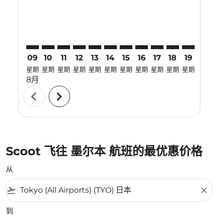
09
10
11
12
13
14
15
16
17
18
19
20
星期
星期
星期
星期
星期
星期
星期
星期
星期
星期
星期
星期
8月
chevron_left
chevron_right
Scoot 飞往 墨尔本 航班的最优惠价格
从
flight_takeoff
close
到