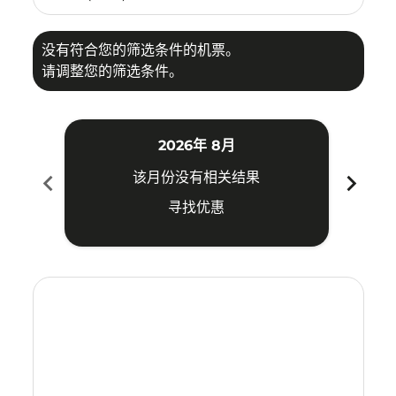
没有符合您的筛选条件的机票。
请调整您的筛选条件。
2026年 8月
chevron_left
chevron_right
该月份没有相关结果
寻找优惠
Displaying fares for 八月-2026
TYO–MEL: cmp-view-offers-disclaimer. 寻找优惠
TYO–MEL: cmp-view-offers-disclaimer. 寻找优惠
TYO–MEL: cmp-view-offers-disclaimer. 寻
TYO–MEL: cmp-view-offers-disclaime
TYO–MEL: cmp-view-offers-discla
TYO–MEL: cmp-view-offers-di
TYO–MEL: cmp-view-offer
TYO–MEL: cmp-view-o
TYO–MEL: cmp-vie
TYO–MEL: cmp
TYO–MEL:
TYO–M
T