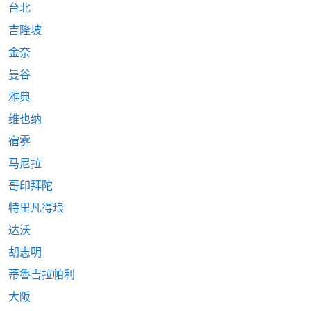
台北
吉隆坡
金奈
曼谷
雅典
维也纳
宿雾
马尼拉
哥印拜陀
特里凡得琅
达沃
胡志明
蒂魯吉拉帕利
大阪