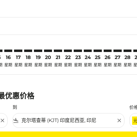
laimer. 寻找优惠
disclaimer. 寻找优惠
ers-disclaimer. 寻找优惠
-offers-disclaimer. 寻找优惠
view-offers-disclaimer. 寻找优惠
mp-view-offers-disclaimer. 寻找优惠
T: cmp-view-offers-disclaimer. 寻找优惠
O–KJT: cmp-view-offers-disclaimer. 寻找优惠
TYO–KJT: cmp-view-offers-disclaimer. 寻找优惠
TYO–KJT: cmp-view-offers-disclaimer. 寻找优惠
TYO–KJT: cmp-view-offers-disclaimer. 寻找优惠
TYO–KJT: cmp-view-offers-disclaimer. 寻找优
TYO–KJT: cmp-view-offers-disclaimer.
TYO–KJT: cmp-view-offers-disclai
TYO–KJT: cmp-view-offers-dis
TYO–KJT: cmp-view-offers
TYO–KJT: cmp-view-of
TYO–KJT: cmp-view
TYO–KJT: cmp-
TYO–KJT: 
TYO–K
T
5
16
17
18
19
20
21
22
23
24
25
26
27
28
期
星期
星期
星期
星期
星期
星期
星期
星期
星期
星期
星期
星期
星期
的最优惠价格
到
价
close
flight_land
close
条件。