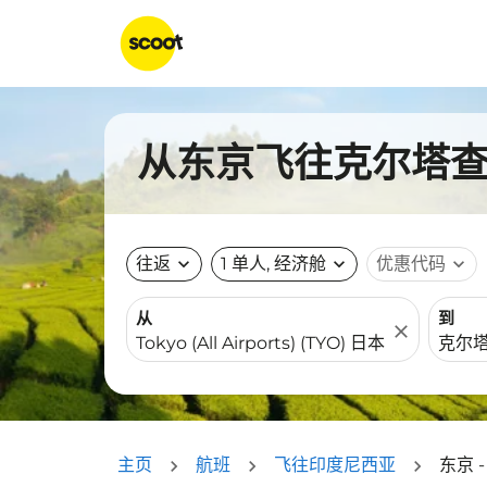
从东京飞往克尔塔查蒂
往返
expand_more
1 单人, 经济舱
expand_more
优惠代码
expand_more
从
到
close
主页
航班
飞往印度尼西亚
东京 