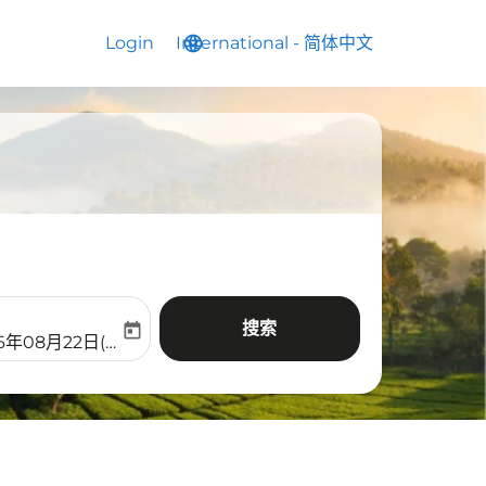
Login
International
language
keyboard_arrow_down
-
简体中文
搜索
today
aria-label
ooking-return-date-aria-label
6年08月22日(周六)