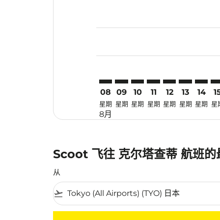
Displaying fares for 八月-2026
TYO–KJT: cmp-view-offers-disc
TYO–KJT: cmp-view-offers-
TYO–KJT: cmp-view-off
TYO–KJT: cmp-view
TYO–KJT: cmp-
TYO–KJT: c
TYO–KJ
TY
08
09
10
11
12
13
14
1
星期
星期
星期
星期
星期
星期
星期
星
8月
Scoot 飞往 克尔塔查蒂 航班
从
flight_takeoff
没有符合您的筛选条件的机票。请调整您的筛选