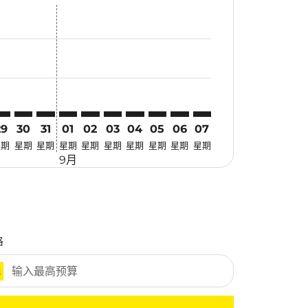
惠
 寻找优惠
mer. 寻找优惠
claimer. 寻找优惠
-disclaimer. 寻找优惠
fers-disclaimer. 寻找优惠
-offers-disclaimer. 寻找优惠
view-offers-disclaimer. 寻找优惠
cmp-view-offers-disclaimer. 寻找优惠
JT: cmp-view-offers-disclaimer. 寻找优惠
YO–KJT: cmp-view-offers-disclaimer. 寻找优惠
TYO–KJT: cmp-view-offers-disclaimer. 寻找优惠
TYO–KJT: cmp-view-offers-disclaimer. 寻找优惠
TYO–KJT: cmp-view-offers-disclaimer. 寻找优惠
TYO–KJT: cmp-view-offers-disclaimer. 寻找
TYO–KJT: cmp-view-offers-disclaimer
TYO–KJT: cmp-view-offers-discla
TYO–KJT: cmp-view-offers-di
TYO–KJT: cmp-view-offer
TYO–KJT: cmp-view-of
29
30
31
01
02
03
04
05
06
07
星期
星期
星期
星期
星期
星期
星期
星期
星期
星期
9月
格
元