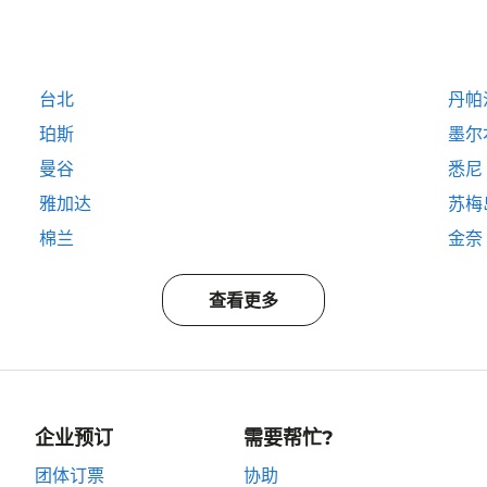
台北
丹帕
珀斯
墨尔
曼谷
悉尼
雅加达
苏梅
棉兰
金奈
查看更多
企业预订
需要帮忙?
团体订票
协助