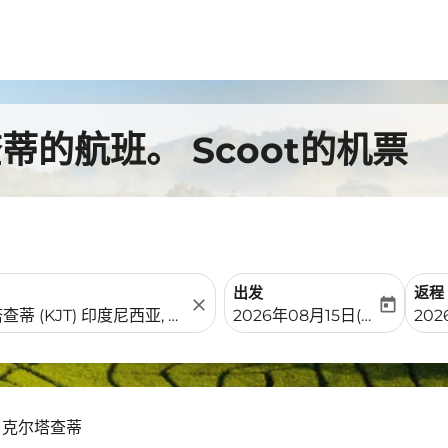
的航班。 Scoot的机票
出发
返程
close
today
fc-booking-departure-date-
fc-b
2026年08月15日(周六)
202
- 克尔塔查蒂