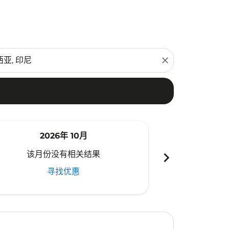
close
2026年 10月
20
chevron_right
该月份没有相关结果
该月份
寻找优惠