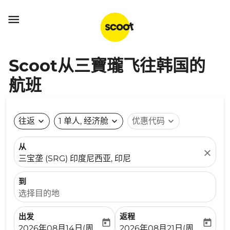

Scoot从三寶瓏飞往韩国的
航班
往返
expand_more
1 单人, 经济舱
expand_more
优惠代码
expand_more
从
close
三宝垄 (SRG) 印度尼西亚, 印尼
到
选择目的地
出发
返程
today
today
fc-booking-departure-date-aria-label
fc-booking-return-date-ari
2026年08月14日(周五)
2026年08月21日(周五)