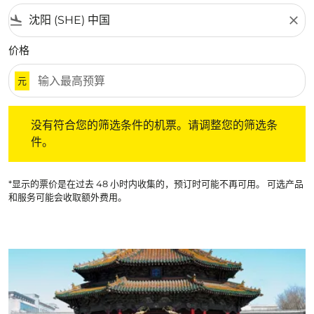
flight_land
close
价格
元
没有符合您的筛选条件的机票。请调整您的筛选条件。
没有符合您的筛选条件的机票。请调整您的筛选条
件。
*显示的票价是在过去 48 小时内收集的，预订时可能不再可用。 可选产品
和服务可能会收取额外费用。