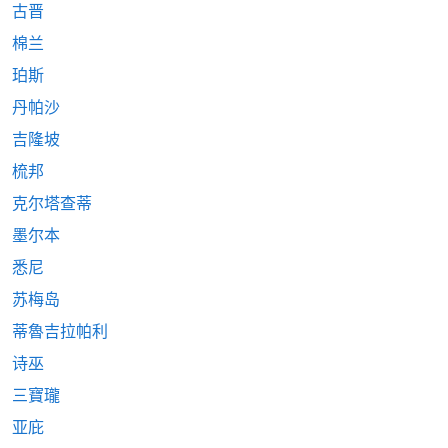
古晋
棉兰
珀斯
丹帕沙
吉隆坡
梳邦
克尔塔查蒂
墨尔本
悉尼
苏梅岛
蒂魯吉拉帕利
诗巫
三寶瓏
亚庇