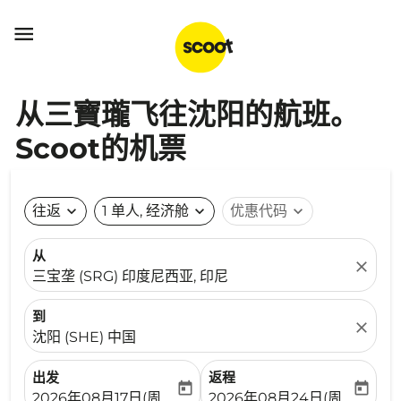

从三寶瓏飞往沈阳的航班。
Scoot的机票
往返
expand_more
1 单人, 经济舱
expand_more
优惠代码
expand_more
从
close
三宝垄 (SRG) 印度尼西亚, 印尼
到
close
沈阳 (SHE) 中国
出发
返程
today
today
fc-booking-departure-date-aria-label
fc-booking-return-date-ari
2026年08月17日(周一)
2026年08月24日(周一)