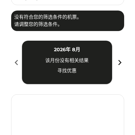
没有符合您的筛选条件的机票。
请调整您的筛选条件。
2026年 8月
chevron_left
chevron_right
该月份没有相关结果
寻找优惠
Displaying fares for 八月-2026
SRG–SHE: cmp-view-offers-disclaimer. 寻找优惠
SRG–SHE: cmp-view-offers-disclaimer. 寻找优惠
SRG–SHE: cmp-view-offers-disclaimer. 寻
SRG–SHE: cmp-view-offers-disclaime
SRG–SHE: cmp-view-offers-discla
SRG–SHE: cmp-view-offers-di
SRG–SHE: cmp-view-offer
SRG–SHE: cmp-view-of
SRG–SHE: cmp-vie
SRG–SHE: cmp
SRG–SHE:
SRG–S
S