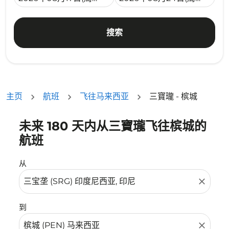
搜索
主页
航班
飞往马来西亚
三寶瓏 - 槟城
未来 180 天内从三寶瓏飞往槟城的
没有符合您的筛选条件的机票。请调整您的筛选条件。
航班
从
close
到
close