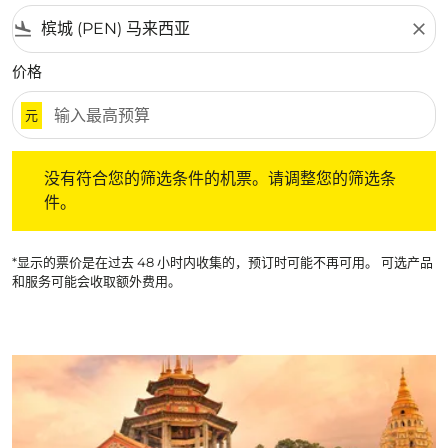
flight_land
close
价格
元
没有符合您的筛选条件的机票。请调整您的筛选条件。
没有符合您的筛选条件的机票。请调整您的筛选条
件。
*显示的票价是在过去 48 小时内收集的，预订时可能不再可用。 可选产品
和服务可能会收取额外费用。