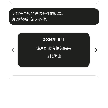
没有符合您的筛选条件的机票。
请调整您的筛选条件。
2026年 8月
chevron_left
chevron_right
该月份没有相关结果
寻找优惠
Displaying fares for 八月-2026
SRG–PEN: cmp-view-offers-disclaimer. 寻找优惠
SRG–PEN: cmp-view-offers-disclaimer. 寻找优惠
SRG–PEN: cmp-view-offers-disclaimer. 寻
SRG–PEN: cmp-view-offers-disclaime
SRG–PEN: cmp-view-offers-discla
SRG–PEN: cmp-view-offers-di
SRG–PEN: cmp-view-offer
SRG–PEN: cmp-view-o
SRG–PEN: cmp-vie
SRG–PEN: cmp
SRG–PEN:
SRG–P
S