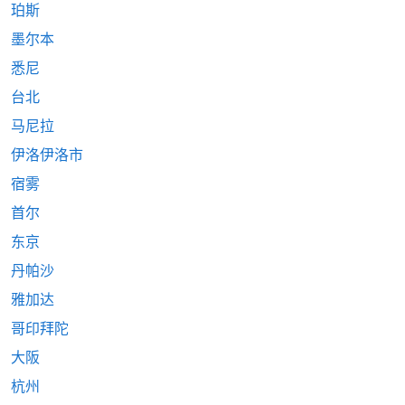
珀斯
墨尔本
悉尼
台北
马尼拉
伊洛伊洛市
宿雾
首尔
东京
丹帕沙
雅加达
哥印拜陀
大阪
杭州