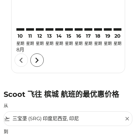
10
11
12
13
14
15
16
17
18
19
20
21
星期
星期
星期
星期
星期
星期
星期
星期
星期
星期
星期
星期
8月
chevron_left
chevron_right
Scoot 飞往 槟城 航班的最优惠价格
从
flight_takeoff
close
到