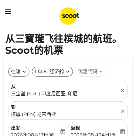

从三寶瓏飞往槟城的航班。
Scoot的机票
往返
expand_more
1 单人, 经济舱
expand_more
优惠代码
expand_more
从
close
三宝垄 (SRG) 印度尼西亚, 印尼
到
close
槟城 (PEN) 马来西亚
出发
返程
today
today
fc-booking-departure-date-aria-label
fc-booking-return-date-ari
2026年08月17日(周一)
2026年08月24日(周一)