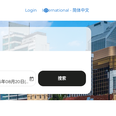
Login
International
language
keyboard_arrow_down
-
简体中文
搜索
today
aria-label
ooking-return-date-aria-label
26年08月20日(周四)