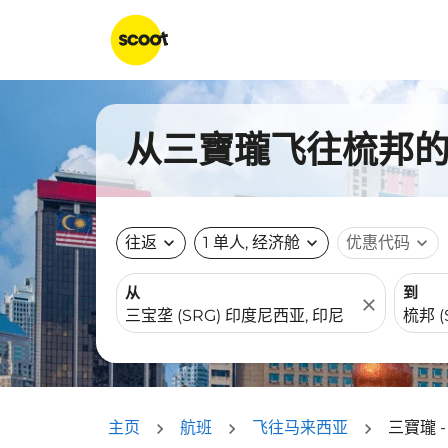
从三寶瓏飞往梳邦的航
往返
expand_more
1 单人, 经济舱
expand_more
优惠代码
expand_more
从
到
close
主页
航班
飞往马来西亚
三寶瓏 -