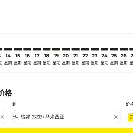
laimer. 寻找优惠
disclaimer. 寻找优惠
ers-disclaimer. 寻找优惠
-offers-disclaimer. 寻找优惠
view-offers-disclaimer. 寻找优惠
cmp-view-offers-disclaimer. 寻找优惠
B: cmp-view-offers-disclaimer. 寻找优惠
G–SZB: cmp-view-offers-disclaimer. 寻找优惠
SRG–SZB: cmp-view-offers-disclaimer. 寻找优惠
SRG–SZB: cmp-view-offers-disclaimer. 寻找优惠
SRG–SZB: cmp-view-offers-disclaimer. 寻找优惠
SRG–SZB: cmp-view-offers-disclaimer. 寻找
SRG–SZB: cmp-view-offers-disclaimer
SRG–SZB: cmp-view-offers-disclai
SRG–SZB: cmp-view-offers-dis
SRG–SZB: cmp-view-offers
SRG–SZB: cmp-view-of
SRG–SZB: cmp-vie
SRG–SZB: cmp
SRG–SZB: 
SRG–S
S
3
14
15
16
17
18
19
20
21
22
23
24
25
26
期
星期
星期
星期
星期
星期
星期
星期
星期
星期
星期
星期
星期
星期
惠价格
到
价
close
flight_land
close
条件。