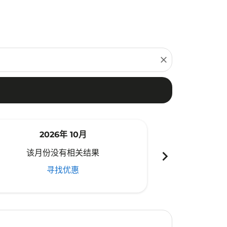
close
2026年 10月
20
chevron_right
该月份没有相关结果
该月份
寻找优惠