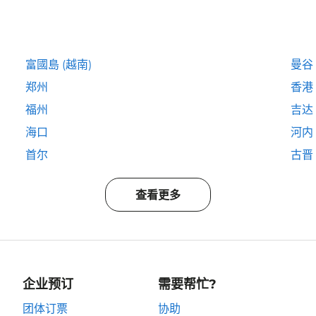
富國島 (越南)
曼谷
郑州
香港
福州
吉达
海口
河内
首尔
古晋
查看更多
企业预订
需要帮忙?
团体订票
协助