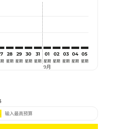
优惠
. 寻找优惠
mer. 寻找优惠
claimer. 寻找优惠
-disclaimer. 寻找优惠
fers-disclaimer. 寻找优惠
w-offers-disclaimer. 寻找优惠
-view-offers-disclaimer. 寻找优惠
cmp-view-offers-disclaimer. 寻找优惠
ZB: cmp-view-offers-disclaimer. 寻找优惠
RG–SZB: cmp-view-offers-disclaimer. 寻找优惠
SRG–SZB: cmp-view-offers-disclaimer. 寻找优惠
SRG–SZB: cmp-view-offers-disclaimer. 寻找优惠
SRG–SZB: cmp-view-offers-disclaimer. 寻找优惠
SRG–SZB: cmp-view-offers-disclaimer. 寻
SRG–SZB: cmp-view-offers-disclaimer
SRG–SZB: cmp-view-offers-discla
SRG–SZB: cmp-view-offers-di
SRG–SZB: cmp-view-offer
SRG–SZB: cmp-view-o
27
28
29
30
31
01
02
03
04
05
星期
星期
星期
星期
星期
星期
星期
星期
星期
星期
9月
格
元