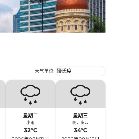
Weather unit option 摄氏度 Selecte
天气单位
:
摄氏度
keyboard_arrow_down
星期二
星期三
小雨
阴，多云
32°C
34°C