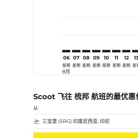
Displaying fares for 八月-2026
SRG–SZB: cmp-view-offers-disc
SRG–SZB: cmp-view-offers-
SRG–SZB: cmp-view-off
SRG–SZB: cmp-view
SRG–SZB: cmp-
SRG–SZB: 
SRG–SZ
SR
06
07
08
09
10
11
12
1
星期
星期
星期
星期
星期
星期
星期
星
8月
Scoot 飞往 梳邦 航班的最优
从
flight_takeoff
没有符合您的筛选条件的机票。请调整您的筛选