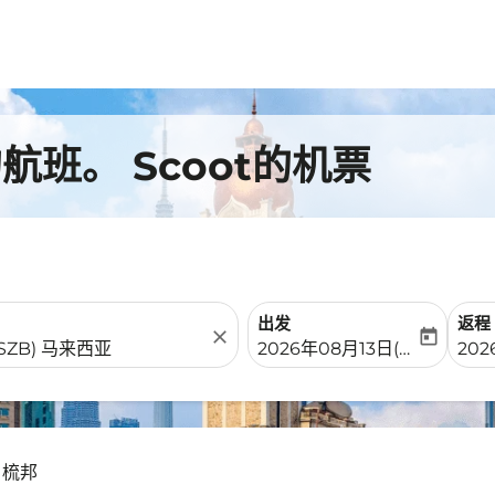
班。 Scoot的机票
出发
返程
close
today
fc-booking-departure-date-
fc-b
2026年08月13日(周四)
20
 梳邦