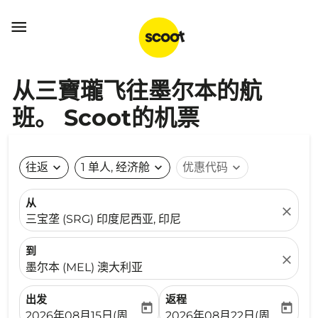

从三寶瓏飞往墨尔本的航
班。 Scoot的机票
往返
expand_more
1 单人, 经济舱
expand_more
优惠代码
expand_more
从
close
三宝垄 (SRG) 印度尼西亚, 印尼
到
close
墨尔本 (MEL) 澳大利亚
出发
返程
today
today
fc-booking-departure-date-aria-label
fc-booking-return-date-ari
2026年08月15日(周六)
2026年08月22日(周六)