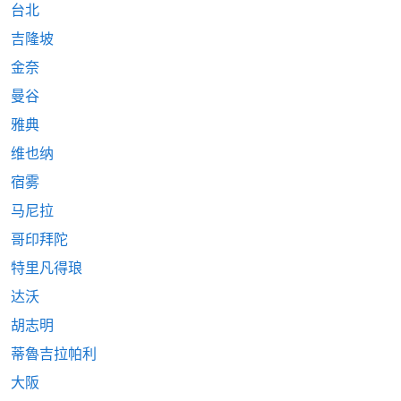
台北
吉隆坡
金奈
曼谷
雅典
维也纳
宿雾
马尼拉
哥印拜陀
特里凡得琅
达沃
胡志明
蒂魯吉拉帕利
大阪