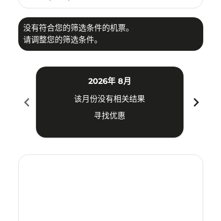
没有符合您的筛选条件的机票。
请调整您的筛选条件。
2026年 8月
chevron_left
chevron_right
该月份没有相关结果
寻找优惠
Displaying fares for 八月-2026
SRG–MEL: cmp-view-offers-disclaimer. 寻找优惠
SRG–MEL: cmp-view-offers-disclaimer. 寻找优惠
SRG–MEL: cmp-view-offers-disclaimer. 寻
SRG–MEL: cmp-view-offers-disclaime
SRG–MEL: cmp-view-offers-discla
SRG–MEL: cmp-view-offers-di
SRG–MEL: cmp-view-offer
SRG–MEL: cmp-view-o
SRG–MEL: cmp-vie
SRG–MEL: cmp
SRG–MEL:
SRG–M
S