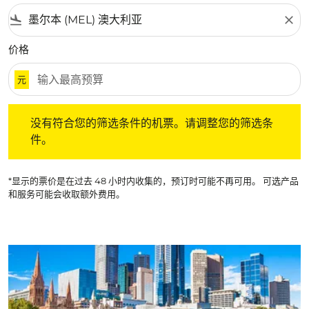
flight_land
close
价格
元
没有符合您的筛选条件的机票。请调整您的筛选条件。
没有符合您的筛选条件的机票。请调整您的筛选条
件。
*显示的票价是在过去 48 小时内收集的，预订时可能不再可用。 可选产品
和服务可能会收取额外费用。