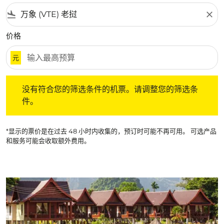
flight_land
close
价格
元
没有符合您的筛选条件的机票。请调整您的筛选条件。
没有符合您的筛选条件的机票。请调整您的筛选条
件。
*显示的票价是在过去 48 小时内收集的，预订时可能不再可用。 可选产品
和服务可能会收取额外费用。