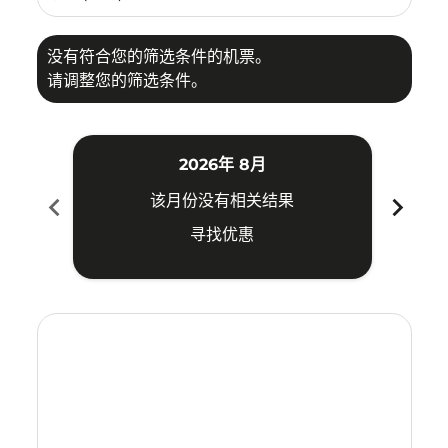
没有符合您的筛选条件的机票。
请调整您的筛选条件。
2026年 8月
chevron_left
chevron_right
该月份没有相关结果
寻找优惠
Displaying fares for 八月-2026
SRG–VTE: cmp-view-offers-disclaimer. 寻找优惠
SRG–VTE: cmp-view-offers-disclaimer. 寻找优惠
SRG–VTE: cmp-view-offers-disclaimer. 寻
SRG–VTE: cmp-view-offers-disclaimer
SRG–VTE: cmp-view-offers-discla
SRG–VTE: cmp-view-offers-di
SRG–VTE: cmp-view-offer
SRG–VTE: cmp-view-of
SRG–VTE: cmp-vie
SRG–VTE: cmp
SRG–VTE:
SRG–V
S