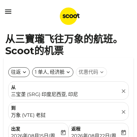

从三寶瓏飞往万象的航班。
Scoot的机票
往返
expand_more
1 单人, 经济舱
expand_more
优惠代码
expand_more
从
close
三宝垄 (SRG) 印度尼西亚, 印尼
到
close
万象 (VTE) 老挝
出发
返程
today
today
fc-booking-departure-date-aria-label
fc-booking-return-date-ari
2026年08月15日(周六)
2026年08月22日(周六)