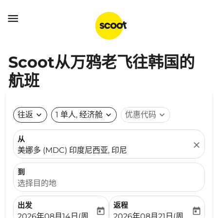

Scoot从万鸦老飞往韩国的
航班
往返
expand_more
1 单人, 经济舱
expand_more
优惠代码
expand_more
从
close
美娜多 (MDC) 印度尼西亚, 印尼
到
选择目的地
出发
返程
today
today
fc-booking-departure-date-aria-label
fc-booking-return-date-ari
2026年08月14日(周五)
2026年08月21日(周五)