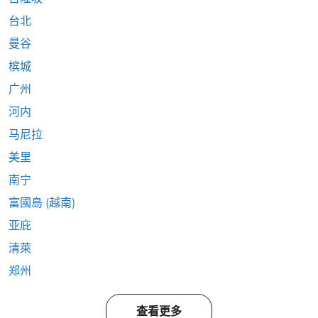
台北
曼谷
槟城
广州
河内
马尼拉
美里
南宁
富國島 (越南)
亚庇
清萊
郑州
查看更多