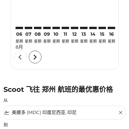
06
07
08
09
10
11
12
13
14
15
16
17
星期
星期
星期
星期
星期
星期
星期
星期
星期
星期
星期
星期
8月
chevron_left
chevron_right
Scoot 飞往 郑州 航班的最优惠价格
从
flight_takeoff
close
到