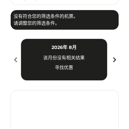
没有符合您的筛选条件的机票。
请调整您的筛选条件。
2026年 8月
chevron_left
chevron_right
该月份没有相关结果
寻找优惠
Displaying fares for 八月-2026
MDC–CGO: cmp-view-offers-disclaimer. 寻找优惠
MDC–CGO: cmp-view-offers-disclaimer. 寻找优惠
MDC–CGO: cmp-view-offers-disclaimer. 
MDC–CGO: cmp-view-offers-disclaim
MDC–CGO: cmp-view-offers-discl
MDC–CGO: cmp-view-offers-d
MDC–CGO: cmp-view-offer
MDC–CGO: cmp-view-o
MDC–CGO: cmp-vi
MDC–CGO: cmp
MDC–CGO:
MDC–
M