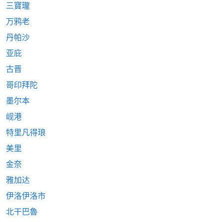
三寶瓏
万鸦老
丹帕沙
亚庇
古晋
哥印拜陀
墨尔本
岘港
特里凡得琅
美里
金奈
雅加达
伊洛伊洛市
北干巴魯