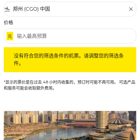
flight_land
close
价格
元
没有符合您的筛选条件的机票。请调整您的筛选条件。
没有符合您的筛选条件的机票。请调整您的筛选条
件。
*显示的票价是在过去 48 小时内收集的，预订时可能不再可用。 可选产品
和服务可能会收取额外费用。