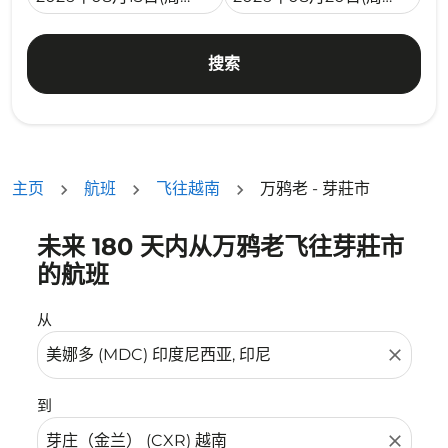
搜索
主页
航班
飞往越南
万鸦老 - 芽莊市
未来 180 天内从万鸦老飞往芽莊市
没有符合您的筛选条件的机票。请调整您的筛选条件。
的航班
从
close
到
close