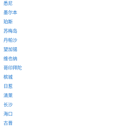
悉尼
墨尔本
珀斯
苏梅岛
丹帕沙
望加锡
维也纳
哥印拜陀
槟城
日惹
清萊
长沙
海口
古晋