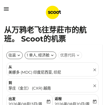

从万鸦老飞往芽莊市的航
班。 Scoot的机票
往返
expand_more
1 单人, 经济舱
expand_more
优惠代码
expand_more
从
close
美娜多 (MDC) 印度尼西亚, 印尼
到
close
芽庄（金兰） (CXR) 越南
出发
返程
today
today
fc-booking-departure-date-aria-label
fc-booking-return-date-ari
2026年08月13日(周四)
2026年08月20日(周四)