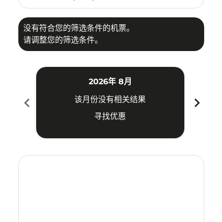
没有符合您的筛选条件的机票。
请调整您的筛选条件。
2026年 8月
chevron_left
chevron_right
该月份没有相关结果
寻找优惠
Displaying fares for 八月-2026
MDC–CXR: cmp-view-offers-disclaimer. 寻找优惠
MDC–CXR: cmp-view-offers-disclaimer. 寻找优惠
MDC–CXR: cmp-view-offers-disclaimer. 寻
MDC–CXR: cmp-view-offers-disclaime
MDC–CXR: cmp-view-offers-discl
MDC–CXR: cmp-view-offers-di
MDC–CXR: cmp-view-offer
MDC–CXR: cmp-view-o
MDC–CXR: cmp-vie
MDC–CXR: cmp
MDC–CXR:
MDC–C
M