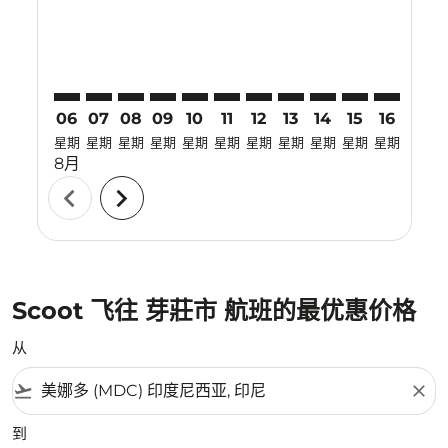
06
07
08
09
10
11
12
13
14
15
16
17
星期
星期
星期
星期
星期
星期
星期
星期
星期
星期
星期
星期
8月
chevron_left
chevron_right
Scoot 飞往 芽莊市 航班的最优惠价格
从
flight_takeoff
close
到