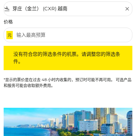
flight_land
close
价格
元
没有符合您的筛选条件的机票。请调整您的筛选条件。
没有符合您的筛选条件的机票。请调整您的筛选条
件。
*显示的票价是在过去 48 小时内收集的，预订时可能不再可用。 可选产品
和服务可能会收取额外费用。