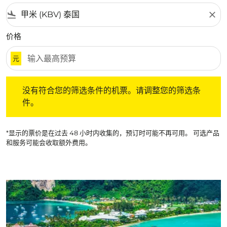
flight_land
close
价格
元
没有符合您的筛选条件的机票。请调整您的筛选条件。
没有符合您的筛选条件的机票。请调整您的筛选条
件。
*显示的票价是在过去 48 小时内收集的，预订时可能不再可用。 可选产品
和服务可能会收取额外费用。