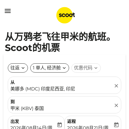

从万鸦老飞往甲米的航班。
Scoot的机票
往返
expand_more
1 单人, 经济舱
expand_more
优惠代码
expand_more
从
close
美娜多 (MDC) 印度尼西亚, 印尼
到
close
甲米 (KBV) 泰国
出发
返程
today
today
fc-booking-departure-date-aria-label
fc-booking-return-date-ari
2026年08月14日(周五)
2026年08月21日(周五)