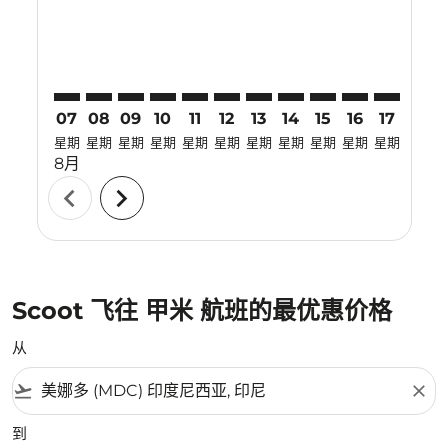
07
08
09
10
11
12
13
14
15
16
17
18
星期
星期
星期
星期
星期
星期
星期
星期
星期
星期
星期
星期
8月
chevron_left
chevron_right
Scoot 飞往 甲米 航班的最优惠价格
从
flight_takeoff
close
到