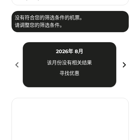
没有符合您的筛选条件的机票。
请调整您的筛选条件。
2026年 8月
chevron_left
chevron_right
该月份没有相关结果
寻找优惠
Displaying fares for 八月-2026
MDC–KBV: cmp-view-offers-disclaimer. 寻找优惠
MDC–KBV: cmp-view-offers-disclaimer. 寻找优惠
MDC–KBV: cmp-view-offers-disclaimer. 寻
MDC–KBV: cmp-view-offers-disclaime
MDC–KBV: cmp-view-offers-discl
MDC–KBV: cmp-view-offers-di
MDC–KBV: cmp-view-offer
MDC–KBV: cmp-view-o
MDC–KBV: cmp-vie
MDC–KBV: cmp
MDC–KBV:
MDC–
M