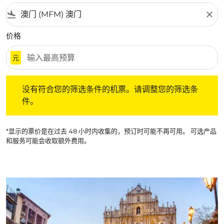
flight_land
close
价格
元
没有符合您的筛选条件的机票。请调整您的筛选条件。
没有符合您的筛选条件的机票。请调整您的筛选条
件。
*显示的票价是在过去 48 小时内收集的，预订时可能不再可用。 可选产品
和服务可能会收取额外费用。