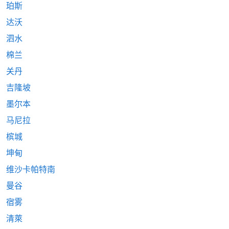
珀斯
达沃
泗水
棉兰
关丹
吉隆坡
墨尔本
马尼拉
槟城
坤甸
维沙卡帕特南
曼谷
宿雾
清萊