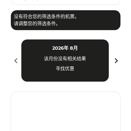
没有符合您的筛选条件的机票。
请调整您的筛选条件。
2026年 8月
chevron_left
chevron_right
该月份没有相关结果
寻找优惠
Displaying fares for 八月-2026
MDC–MFM: cmp-view-offers-disclaimer. 寻找优惠
MDC–MFM: cmp-view-offers-disclaimer. 寻找优
MDC–MFM: cmp-view-offers-disclaimer. 
MDC–MFM: cmp-view-offers-disclaim
MDC–MFM: cmp-view-offers-discl
MDC–MFM: cmp-view-offers-d
MDC–MFM: cmp-view-offe
MDC–MFM: cmp-view-o
MDC–MFM: cmp-vi
MDC–MFM: cmp
MDC–MFM:
MDC–
M