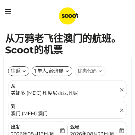

从万鸦老飞往澳门的航班。
Scoot的机票
往返
expand_more
1 单人, 经济舱
expand_more
优惠代码
expand_more
从
close
美娜多 (MDC) 印度尼西亚, 印尼
到
close
澳门 (MFM) 澳门
出发
返程
today
today
fc-booking-departure-date-aria-label
fc-booking-return-date-ari
2026年08月16日(周日)
2026年08月23日(周日)