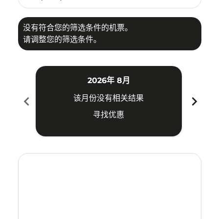
没有符合您的筛选条件的机票。
请调整您的筛选条件。
2026年 8月
chevron_left
chevron_right
该月份没有相关结果
寻找优惠
Displaying fares for 八月-2026
MDC–CNX: cmp-view-offers-disclaimer. 寻找优惠
MDC–CNX: cmp-view-offers-disclaimer. 寻找优惠
MDC–CNX: cmp-view-offers-disclaimer. 
MDC–CNX: cmp-view-offers-disclaime
MDC–CNX: cmp-view-offers-discl
MDC–CNX: cmp-view-offers-d
MDC–CNX: cmp-view-offer
MDC–CNX: cmp-view-o
MDC–CNX: cmp-vi
MDC–CNX: cmp
MDC–CNX:
MDC–
M