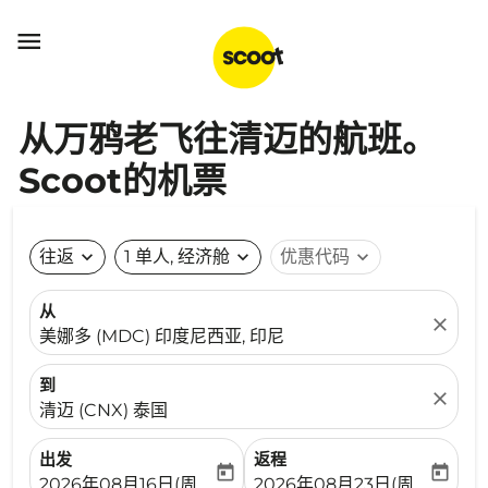

从万鸦老飞往清迈的航班。
Scoot的机票
往返
expand_more
1 单人, 经济舱
expand_more
优惠代码
expand_more
从
close
美娜多 (MDC) 印度尼西亚, 印尼
到
close
清迈 (CNX) 泰国
出发
返程
today
today
fc-booking-departure-date-aria-label
fc-booking-return-date-ari
2026年08月16日(周日)
2026年08月23日(周日)