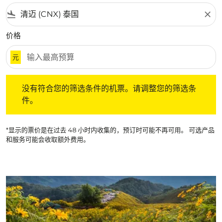
flight_land
close
价格
元
没有符合您的筛选条件的机票。请调整您的筛选条件。
没有符合您的筛选条件的机票。请调整您的筛选条
件。
*显示的票价是在过去 48 小时内收集的，预订时可能不再可用。 可选产品
和服务可能会收取额外费用。