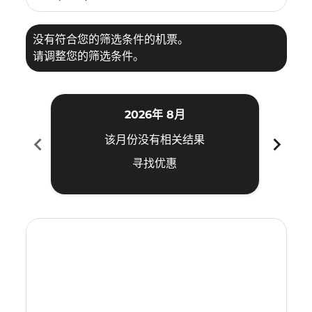
没有符合您的筛选条件的机票。
请调整您的筛选条件。
2026年 8月
chevron_left
chevron_right
该月份没有相关结果
寻找优惠
Displaying fares for 八月-2026
MDC–CEB: cmp-view-offers-disclaimer. 寻找优惠
MDC–CEB: cmp-view-offers-disclaimer. 寻找优惠
MDC–CEB: cmp-view-offers-disclaimer. 寻
MDC–CEB: cmp-view-offers-disclaime
MDC–CEB: cmp-view-offers-discl
MDC–CEB: cmp-view-offers-di
MDC–CEB: cmp-view-offer
MDC–CEB: cmp-view-o
MDC–CEB: cmp-vie
MDC–CEB: cmp
MDC–CEB:
MDC–C
M