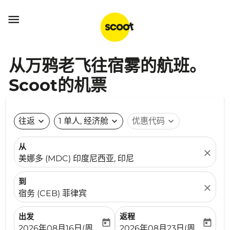

从万鸦老飞往宿雾的航班。
Scoot的机票
往返
expand_more
1 单人, 经济舱
expand_more
优惠代码
expand_more
从
close
美娜多 (MDC) 印度尼西亚, 印尼
到
close
宿务 (CEB) 菲律宾
出发
返程
today
today
fc-booking-departure-date-aria-label
fc-booking-return-date-ari
2026年08月16日(周日)
2026年08月23日(周日)