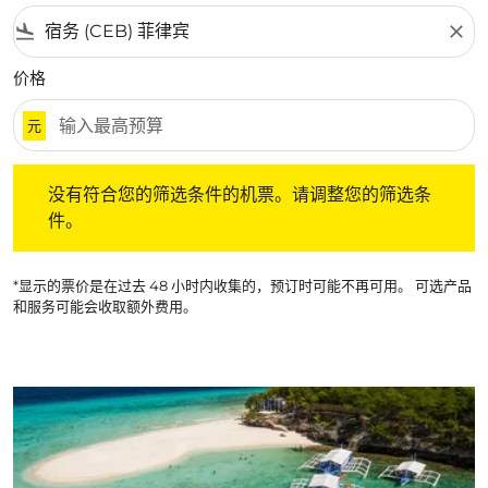
flight_land
close
价格
元
没有符合您的筛选条件的机票。请调整您的筛选条件。
没有符合您的筛选条件的机票。请调整您的筛选条
件。
*显示的票价是在过去 48 小时内收集的，预订时可能不再可用。 可选产品
和服务可能会收取额外费用。