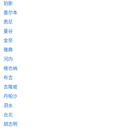
珀斯
墨尔本
悉尼
曼谷
金奈
雅典
河内
维也纳
布吉
吉隆坡
丹帕沙
泗水
台北
胡志明