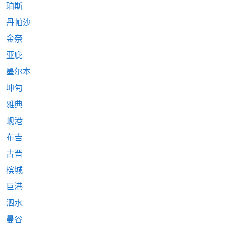
珀斯
丹帕沙
金奈
亚庇
墨尔本
坤甸
雅典
岘港
布吉
古晋
槟城
巨港
泗水
曼谷