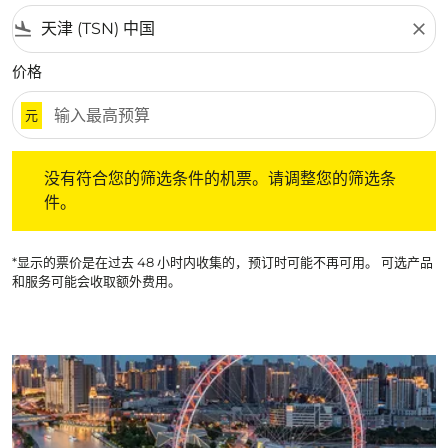
flight_land
close
价格
元
没有符合您的筛选条件的机票。请调整您的筛选条件。
没有符合您的筛选条件的机票。请调整您的筛选条
件。
*显示的票价是在过去 48 小时内收集的，预订时可能不再可用。 可选产品
和服务可能会收取额外费用。