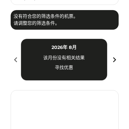
没有符合您的筛选条件的机票。
请调整您的筛选条件。
2026年 8月
chevron_left
chevron_right
该月份没有相关结果
寻找优惠
Displaying fares for 八月-2026
MDC–TSN: cmp-view-offers-disclaimer. 寻找优惠
MDC–TSN: cmp-view-offers-disclaimer. 寻找优惠
MDC–TSN: cmp-view-offers-disclaimer. 寻
MDC–TSN: cmp-view-offers-disclaime
MDC–TSN: cmp-view-offers-discl
MDC–TSN: cmp-view-offers-di
MDC–TSN: cmp-view-offer
MDC–TSN: cmp-view-o
MDC–TSN: cmp-vie
MDC–TSN: cmp
MDC–TSN:
MDC–T
M