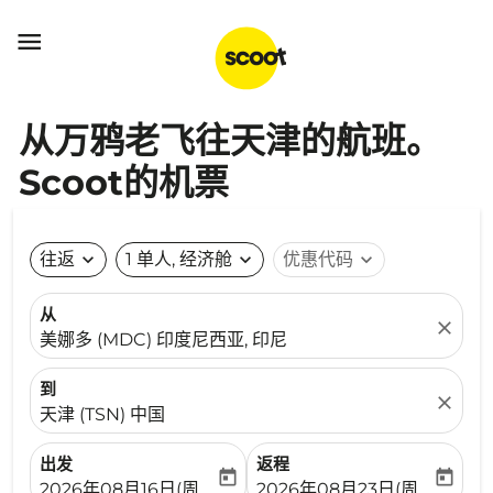

从万鸦老飞往天津的航班。
Scoot的机票
往返
expand_more
1 单人, 经济舱
expand_more
优惠代码
expand_more
从
close
美娜多 (MDC) 印度尼西亚, 印尼
到
close
天津 (TSN) 中国
出发
返程
today
today
fc-booking-departure-date-aria-label
fc-booking-return-date-ari
2026年08月16日(周日)
2026年08月23日(周日)