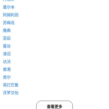
墨尔本
阿姆利则
苏梅岛
雅典
亚庇
曼谷
清迈
达沃
香港
首尔
哥打巴鲁
浮罗交怡
查看更多