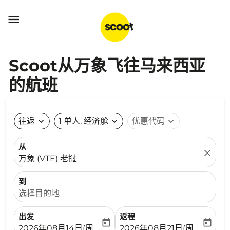

Scoot从万象飞往马来西亚
的航班
往返
expand_more
1 单人, 经济舱
expand_more
优惠代码
expand_more
从
close
万象 (VTE) 老挝
到
选择目的地
出发
返程
today
today
fc-booking-departure-date-aria-label
fc-booking-return-date-ari
2026年08月14日(周五)
2026年08月21日(周五)