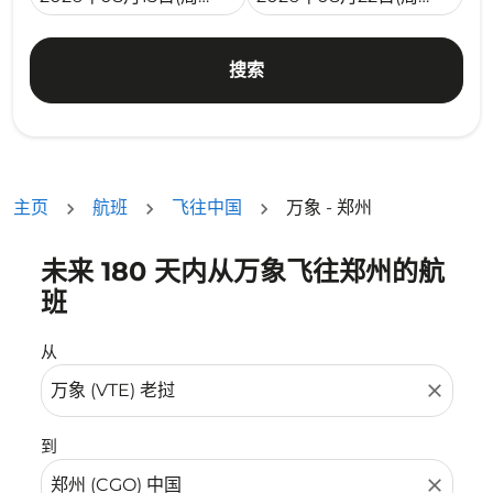
搜索
主页
航班
飞往中国
万象 - 郑州
未来 180 天内从万象飞往郑州的航
没有符合您的筛选条件的机票。请调整您的筛选条件。
班
从
close
到
close