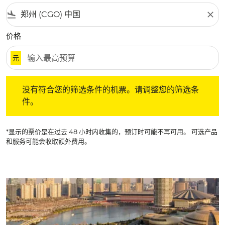
flight_land
close
价格
元
没有符合您的筛选条件的机票。请调整您的筛选条件。
没有符合您的筛选条件的机票。请调整您的筛选条
件。
*显示的票价是在过去 48 小时内收集的，预订时可能不再可用。 可选产品
和服务可能会收取额外费用。