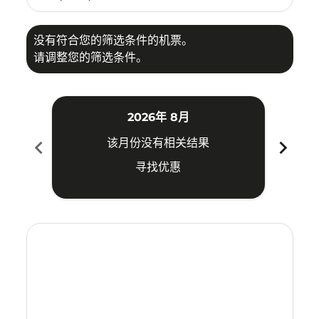
没有符合您的筛选条件的机票。
请调整您的筛选条件。
2026年 8月
chevron_left
chevron_right
该月份没有相关结果
寻找优惠
Displaying fares for 八月-2026
VTE–CGO: cmp-view-offers-disclaimer. 寻找优惠
VTE–CGO: cmp-view-offers-disclaimer. 寻找优惠
VTE–CGO: cmp-view-offers-disclaimer. 寻
VTE–CGO: cmp-view-offers-disclaime
VTE–CGO: cmp-view-offers-discla
VTE–CGO: cmp-view-offers-di
VTE–CGO: cmp-view-offer
VTE–CGO: cmp-view-o
VTE–CGO: cmp-vie
VTE–CGO: cmp
VTE–CGO:
VTE–C
V