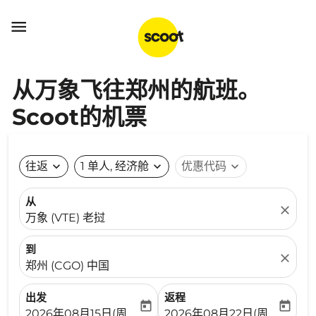

从万象飞往郑州的航班。
Scoot的机票
往返
expand_more
1 单人, 经济舱
expand_more
优惠代码
expand_more
从
close
万象 (VTE) 老挝
到
close
郑州 (CGO) 中国
出发
返程
today
today
fc-booking-departure-date-aria-label
fc-booking-return-date-ari
2026年08月15日(周六)
2026年08月22日(周六)