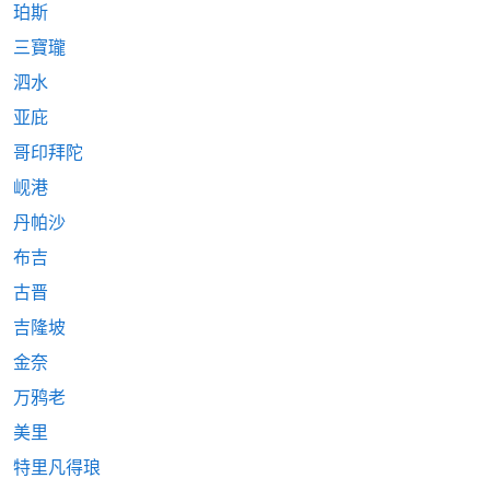
珀斯
三寶瓏
泗水
亚庇
哥印拜陀
岘港
丹帕沙
布吉
古晋
吉隆坡
金奈
万鸦老
美里
特里凡得琅