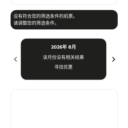
没有符合您的筛选条件的机票。
请调整您的筛选条件。
2026年 8月
chevron_left
chevron_right
该月份没有相关结果
寻找优惠
Displaying fares for 八月-2026
VTE–TRZ: cmp-view-offers-disclaimer. 寻找优惠
VTE–TRZ: cmp-view-offers-disclaimer. 寻找优惠
VTE–TRZ: cmp-view-offers-disclaimer. 寻找
VTE–TRZ: cmp-view-offers-disclaimer
VTE–TRZ: cmp-view-offers-discla
VTE–TRZ: cmp-view-offers-di
VTE–TRZ: cmp-view-offers
VTE–TRZ: cmp-view-of
VTE–TRZ: cmp-vie
VTE–TRZ: cmp
VTE–TRZ:
VTE–T
V