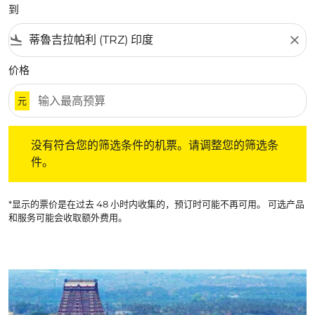
到
flight_land
close
价格
元
没有符合您的筛选条件的机票。请调整您的筛选条件。
没有符合您的筛选条件的机票。请调整您的筛选条
件。
*显示的票价是在过去 48 小时内收集的，预订时可能不再可用。 可选产品
和服务可能会收取额外费用。