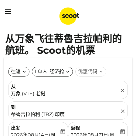

从万象飞往蒂魯吉拉帕利的
航班。 Scoot的机票
往返
expand_more
1 单人, 经济舱
expand_more
优惠代码
expand_more
从
close
万象 (VTE) 老挝
到
close
蒂魯吉拉帕利 (TRZ) 印度
出发
返程
today
today
fc-booking-departure-date-aria-label
fc-booking-return-date-ari
2026年08月14日(周五)
2026年08月21日(周五)