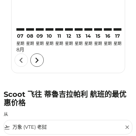
07
08
09
10
11
12
13
14
15
16
17
18
星期
星期
星期
星期
星期
星期
星期
星期
星期
星期
星期
星期
8月
chevron_left
chevron_right
Scoot 飞往 蒂魯吉拉帕利 航班的最优
惠价格
从
flight_takeoff
close