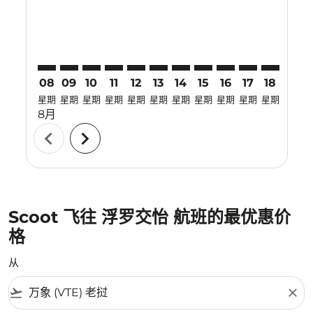
08
09
10
11
12
13
14
15
16
17
18
19
星期
星期
星期
星期
星期
星期
星期
星期
星期
星期
星期
星期
8月
chevron_left
chevron_right
Scoot 飞往 浮罗交怡 航班的最优惠价
格
从
flight_takeoff
close