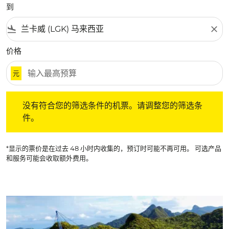
到
flight_land
close
价格
元
没有符合您的筛选条件的机票。请调整您的筛选条件。
没有符合您的筛选条件的机票。请调整您的筛选条
件。
*显示的票价是在过去 48 小时内收集的，预订时可能不再可用。 可选产品
和服务可能会收取额外费用。