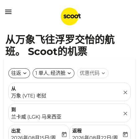

从万象飞往浮罗交怡的航
班。 Scoot的机票
往返
expand_more
1 单人, 经济舱
expand_more
优惠代码
expand_more
从
close
万象 (VTE) 老挝
到
close
兰卡威 (LGK) 马来西亚
出发
返程
today
today
fc-booking-departure-date-aria-label
fc-booking-return-date-ari
2026年08月15日(周六)
2026年08月22日(周六)