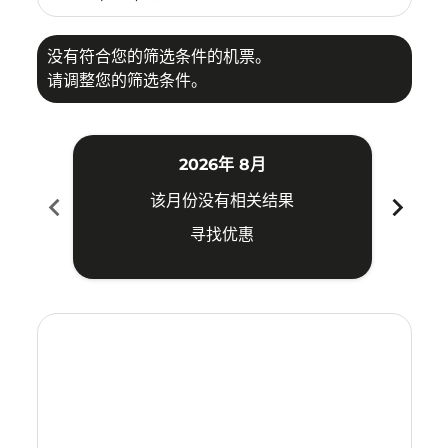
没有符合您的筛选条件的机票。
请调整您的筛选条件。
2026年 8月
chevron_left
chevron_right
该月份没有相关结果
寻找优惠
Displaying fares for 八月-2026
VTE–LGK: cmp-view-offers-disclaimer. 寻找优惠
VTE–LGK: cmp-view-offers-disclaimer. 寻找优惠
VTE–LGK: cmp-view-offers-disclaimer. 寻找
VTE–LGK: cmp-view-offers-disclaimer
VTE–LGK: cmp-view-offers-discla
VTE–LGK: cmp-view-offers-di
VTE–LGK: cmp-view-offer
VTE–LGK: cmp-view-of
VTE–LGK: cmp-vie
VTE–LGK: cmp
VTE–LGK:
VTE–L
V