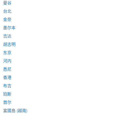
曼谷
台北
金奈
墨尔本
吉达
胡志明
东京
河内
悉尼
香港
布吉
珀斯
首尔
富國島 (越南)