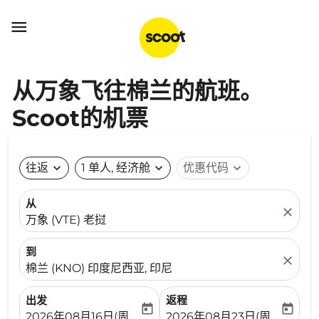

从万象飞往棉兰的航班。
Scoot的机票
往返
expand_more
1 单人, 经济舱
expand_more
优惠代码
expand_more
从
close
万象 (VTE) 老挝
到
close
棉兰 (KNO) 印度尼西亚, 印尼
出发
返程
today
today
fc-booking-departure-date-aria-label
fc-booking-return-date-ari
2026年08月16日(周日)
2026年08月23日(周日)