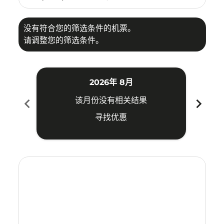
没有符合您的筛选条件的机票。
请调整您的筛选条件。
2026年 8月
chevron_left
chevron_right
该月份没有相关结果
寻找优惠
Displaying fares for 八月-2026
VTE–KNO: cmp-view-offers-disclaimer. 寻找优惠
VTE–KNO: cmp-view-offers-disclaimer. 寻找优惠
VTE–KNO: cmp-view-offers-disclaimer. 寻
VTE–KNO: cmp-view-offers-disclaime
VTE–KNO: cmp-view-offers-discla
VTE–KNO: cmp-view-offers-di
VTE–KNO: cmp-view-offer
VTE–KNO: cmp-view-o
VTE–KNO: cmp-vie
VTE–KNO: cmp
VTE–KNO:
VTE–K
V