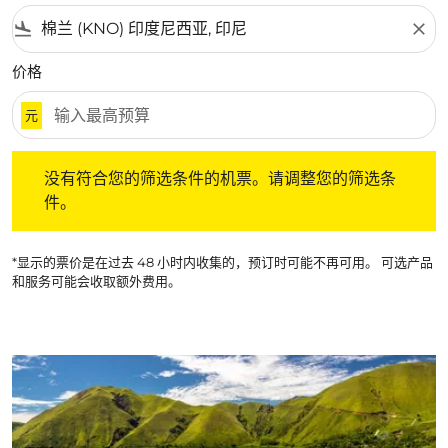
flight_land
close
价格
元
没有符合您的筛选条件的机票。请调整您的筛选条件。
没有符合您的筛选条件的机票。请调整您的筛选条
件。
*显示的票价是在过去 48 小时内收集的，预订时可能不再可用。 可选产品
和服务可能会收取额外费用。