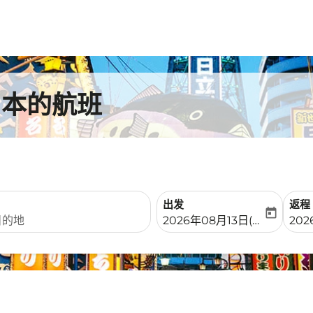
日本的航班
出发
返程
today
fc-booking-departure-date-
fc-b
2026年08月13日(周四)
20