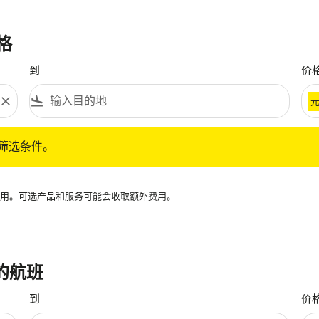
格
到
价
close
flight_land
条件。
筛选条件。
再可用。可选产品和服务可能会收取额外费用。
 的航班
到
价