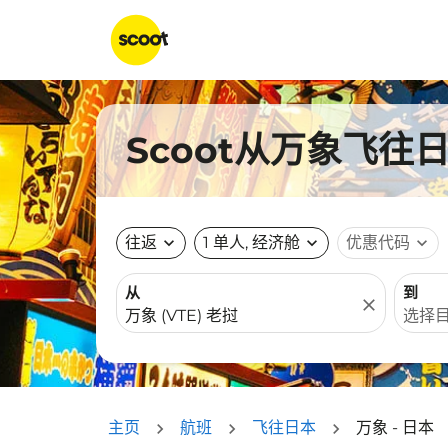
Scoot从万象飞往
往返
expand_more
1 单人, 经济舱
expand_more
优惠代码
expand_more
从
到
close
主页
航班
飞往日本
万象 - 日本