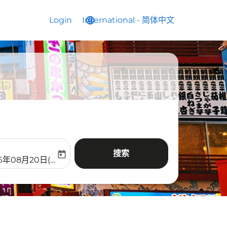
Login
International
language
keyboard_arrow_down
-
简体中文
搜索
today
aria-label
ooking-return-date-aria-label
26年08月20日(周四)