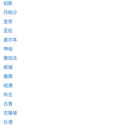
珀斯
丹帕沙
金奈
亚庇
墨尔本
坤甸
雅加达
槟城
雅典
岘港
布吉
古晋
吉隆坡
巨港