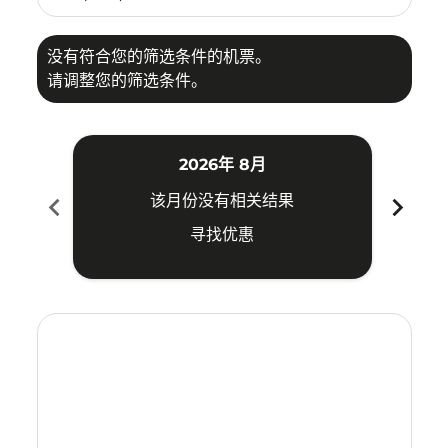
没有符合您的筛选条件的机票。
请调整您的筛选条件。
2026年 8月
chevron_left
chevron_right
该月份没有相关结果
寻找优惠
Displaying fares for 八月-2026
VTE–TSN: cmp-view-offers-disclaimer. 寻找优惠
VTE–TSN: cmp-view-offers-disclaimer. 寻找优惠
VTE–TSN: cmp-view-offers-disclaimer. 寻找
VTE–TSN: cmp-view-offers-disclaimer
VTE–TSN: cmp-view-offers-discla
VTE–TSN: cmp-view-offers-di
VTE–TSN: cmp-view-offers
VTE–TSN: cmp-view-of
VTE–TSN: cmp-vie
VTE–TSN: cmp
VTE–TSN:
VTE–T
V