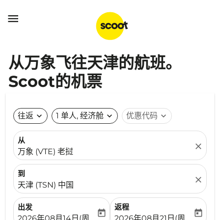

从万象飞往天津的航班。
Scoot的机票
往返
expand_more
1 单人, 经济舱
expand_more
优惠代码
expand_more
从
close
万象 (VTE) 老挝
到
close
天津 (TSN) 中国
出发
返程
today
today
fc-booking-departure-date-aria-label
fc-booking-return-date-ari
2026年08月14日(周五)
2026年08月21日(周五)