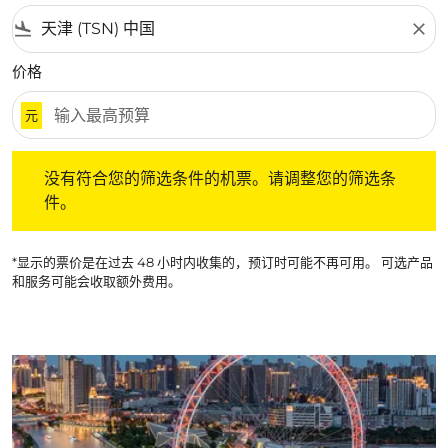
flight_land
close
价格
元
没有符合您的筛选条件的机票。请调整您的筛选条件。
没有符合您的筛选条件的机票。请调整您的筛选条
件。
*显示的票价是在过去 48 小时内收集的，预订时可能不再可用。 可选产品
和服务可能会收取额外费用。