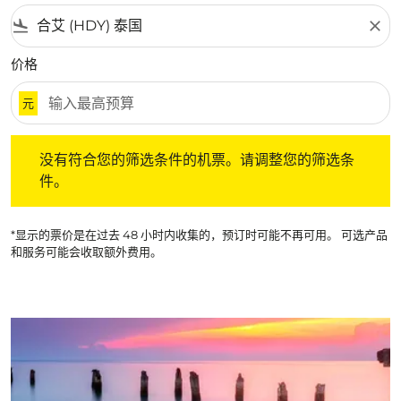
flight_land
close
价格
元
没有符合您的筛选条件的机票。请调整您的筛选条件。
没有符合您的筛选条件的机票。请调整您的筛选条
件。
*显示的票价是在过去 48 小时内收集的，预订时可能不再可用。 可选产品
和服务可能会收取额外费用。