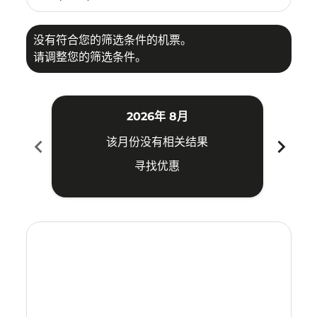
没有符合您的筛选条件的机票。
请调整您的筛选条件。
2026年 8月
chevron_left
chevron_right
该月份没有相关结果
寻找优惠
Displaying fares for 八月-2026
VTE–HDY: cmp-view-offers-disclaimer. 寻找优惠
VTE–HDY: cmp-view-offers-disclaimer. 寻找优惠
VTE–HDY: cmp-view-offers-disclaimer. 寻
VTE–HDY: cmp-view-offers-disclaime
VTE–HDY: cmp-view-offers-discla
VTE–HDY: cmp-view-offers-di
VTE–HDY: cmp-view-offer
VTE–HDY: cmp-view-of
VTE–HDY: cmp-vie
VTE–HDY: cmp
VTE–HDY:
VTE–H
V