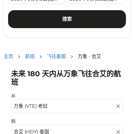
搜索
主页
航班
飞往泰国
万象 - 合艾
未来 180 天内从万象飞往合艾的航
没有符合您的筛选条件的机票。请调整您的筛选条件。
班
从
close
到
close