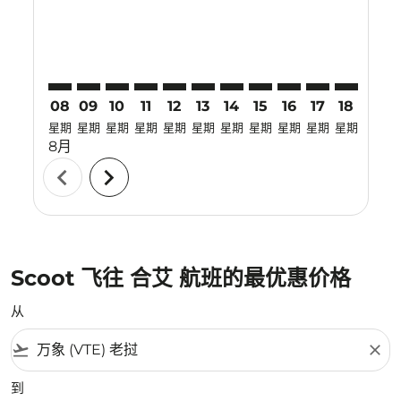
08
09
10
11
12
13
14
15
16
17
18
19
星期
星期
星期
星期
星期
星期
星期
星期
星期
星期
星期
星期
8月
chevron_left
chevron_right
Scoot 飞往 合艾 航班的最优惠价格
从
flight_takeoff
close
到