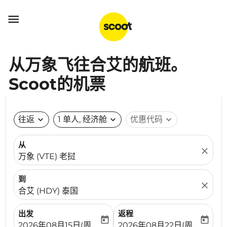

从万象飞往合艾的航班。
Scoot的机票
往返
expand_more
1 单人, 经济舱
expand_more
优惠代码
expand_more
从
close
万象 (VTE) 老挝
到
close
合艾 (HDY) 泰国
出发
返程
today
today
fc-booking-departure-date-aria-label
fc-booking-return-date-ari
2026年08月15日(周六)
2026年08月22日(周六)