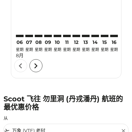
VTE–TJQ: cmp-view-offers-disclaimer. 寻找优惠
VTE–TJQ: cmp-view-offers-disclaimer. 寻找优惠
VTE–TJQ: cmp-view-offers-disclaimer. 寻找
VTE–TJQ: cmp-view-offers-disclaimer
VTE–TJQ: cmp-view-offers-discla
VTE–TJQ: cmp-view-offers-dis
VTE–TJQ: cmp-view-offers
VTE–TJQ: cmp-view-of
VTE–TJQ: cmp-vie
VTE–TJQ: cmp
VTE–TJQ: 
VTE–T
V
06
07
08
09
10
11
12
13
14
15
16
17
星期
星期
星期
星期
星期
星期
星期
星期
星期
星期
星期
星期
8月
chevron_left
chevron_right
Scoot 飞往 勿里洞 (丹戎潘丹) 航班的
最优惠价格
从
flight_takeoff
close