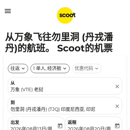

从万象飞往勿里洞 (丹戎潘
丹)的航班。 Scoot的机票
往返
expand_more
1 单人, 经济舱
expand_more
优惠代码
expand_more
从
close
万象 (VTE) 老挝
到
close
勿里洞 (丹戎潘丹) (TJQ) 印度尼西亚, 印尼
出发
返程
today
today
fc-booking-departure-date-aria-label
fc-booking-return-date-ari
2026年08月13日(周四)
2026年08月20日(周四)