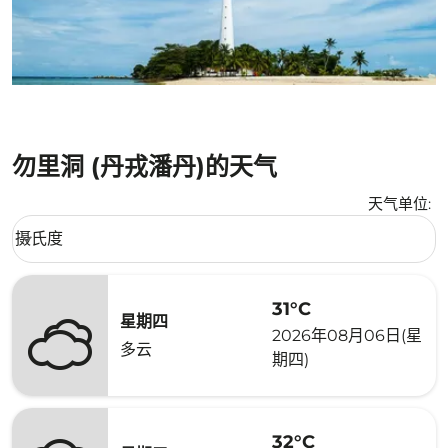
勿里洞 (丹戎潘丹)的天气
天气单位
:
Weather unit option 摄氏度 Selected
摄氏度
keyboard_arrow_down
31°C
星期四
2026年08月06日(星
多云
期四)
32°C