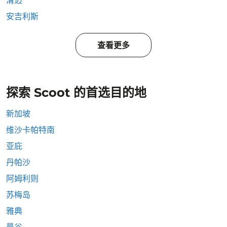
清迈
安吉利斯
查看更多
探索 Scoot 的首选目的地
新加坡
维沙卡帕特南
亚庇
丹帕沙
阿姆利则
苏梅岛
雅典