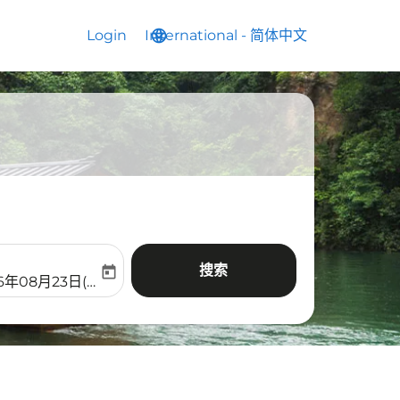
Login
International
language
keyboard_arrow_down
-
简体中文
搜索
today
aria-label
ooking-return-date-aria-label
6年08月23日(周日)