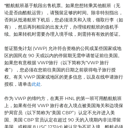
*酷航航班基于航段出售机票。如果您想转乘其他航班（无
论是否由酷航运营），请预留足够的时间。除非特别指出，
否则从抵港航班下机后，您必须清关和入境，领取行李（如
有），然后再到相应的出发大厅，办理续程航班的值机手
续。如果转机时需要办理入境手续，则需持有有效的签证。
签证豁免计划 (VWP) 允许符合资格的公民或某些国家或地
区的国民在 90 天或以内的停留期无需申请签证前往美国。
如果您有意根据 VWP旅行（以下简称为“VWP 旅行
者”），您必须在您前往美国的日期之前获得电子旅行授
权。有关 VWP 国家或地区的更多信息，以及在线申请旅行
授权，请单击
此处
.
作为 VWP 的缔约方，在离开 HNL 的第一班可用酷航航班
上，如果有任何 VWP 旅行者在入境点被美国海关和边境保
护局官员（以下简称为“美国 CBP”）认定不允许进入美
国、美国 CBP 官员认定在超过 90 天的入境期内非法滞留
美国，或根据 8 USC 1231(d) 被认定为不可入境，酷航必须