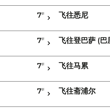
7
飞往悉尼
折
7
飞往登巴萨 (巴
折
7
飞往马累
折
7
飞往斋浦尔
折