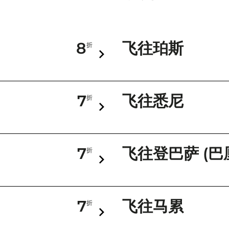
8
飞往珀斯
折
7
飞往悉尼
折
7
飞往登巴萨 (巴
折
7
飞往马累
折