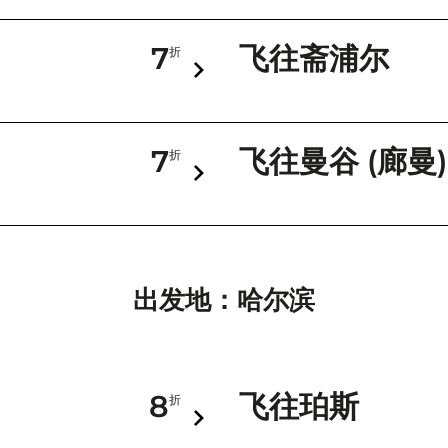
7
飞往斋浦尔
折
7
飞往曼谷 (廊曼)
折
出发地：哈尔滨
8
飞往珀斯
折