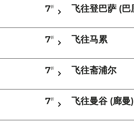
7
飞往登巴萨 (巴
折
7
飞往马累
折
7
飞往斋浦尔
折
7
飞往曼谷 (廊曼)
折