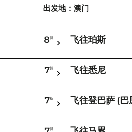
出发地：澳门
8
飞往珀斯
折
7
飞往悉尼
折
7
飞往登巴萨 (巴
折
7
飞往马累
折