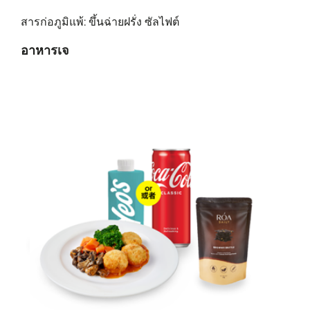
สารก่อภูมิแพ้: ขึ้นฉ่ายฝรั่ง ซัลไฟต์
อาหารเจ