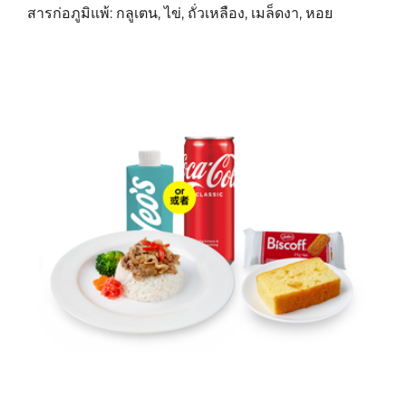
สารก่อภูมิแพ้: กลูเตน, ไข่, ถั่วเหลือง, เมล็ดงา, หอย