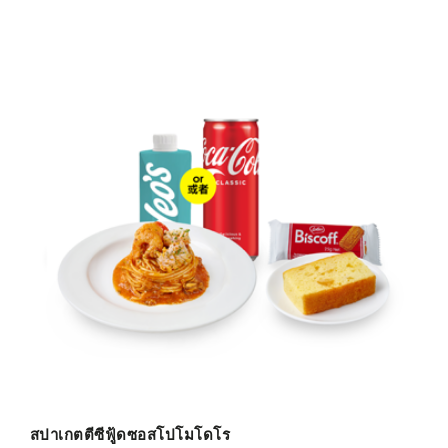
สปาเกตตีซีฟู้ดซอสโปโมโดโร