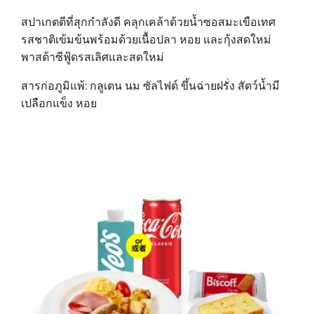
สปาเกตตีที่สุกกำลังดี คลุกเคล้าด้วยน้ำซอสมะเขือเทศ
รสชาติเข้มข้นพร้อมด้วยเนื้อปลา หอย และกุ้งสดใหม่
พาสต้าซีฟู้ดรสเลิศและสดใหม่
สารก่อภูมิแพ้: กลูเตน นม ซัลไฟต์ ขึ้นฉ่ายฝรั่ง สัตว์น้ำมี
เปลือกแข็ง หอย