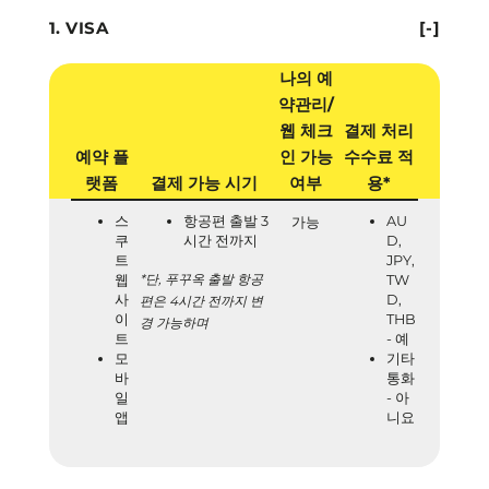
VISA
[-]
나의 예
약관리/
웹 체크
결제 처리
예약 플
인 가능
수수료 적
랫폼
결제 가능 시기
여부
용*
스
항공편 출발 3
AU
가능
쿠
시간 전까지
D,
트
JPY,
*단, 푸꾸옥 출발 항공
웹
TW
사
D,
편은 4시간 전까지 변
이
THB
경 가능하며
트
- 예
모
기타
바
통화
일
- 아
앱
니요