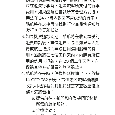
並在遺失行李時，退還旅客所支付的行李
費用。如果酷航在嘗試所有合理方式後，
無法在 24 小時內返回不當處理的行李，
酷航將在之後盡快找到行李並盡快通知旅
客行李位置和狀態。
如果機票退款到期，酷航將在收到填妥的
退費申請後，盡快退費，包含如果您因超
賣或航班取消而無法使用選用服務的費
用。酷航將在七個工作天內，向購買所使
用的信用卡退款，在 20 個工作天內，向
透過其他方式購買的旅客退款。
酷航將在長時間停機坪延遲情況下，依據
14 CFR 382 部分，提供殘障旅客和酷航
政策和程序載列其他特殊需求旅客座位服
務。這將包括：
提供前往、離開和在登機門間移動
所需的輪椅服務；
登機協助；