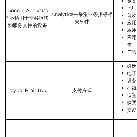
设备
地理
Google Analytics
Analytics—采集业务指标相
首次
* 不适用于非谷歌移
关事件
应用
动服务支持的设备
应用
应用
录
广告 
姓氏
电子
设备
在线
Paypal Braintree
支付方式
位置
购买
交易