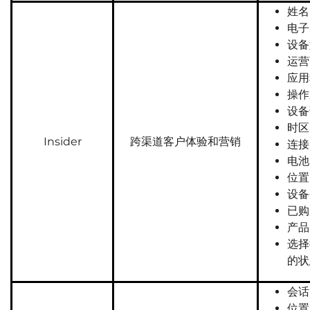
姓名
电子
设备
运营
应用
操作
设备
时区
Insider
跨渠道客户体验和营销
连接
电池
位置
设备
已购
产品
选择
的状
会话
位置