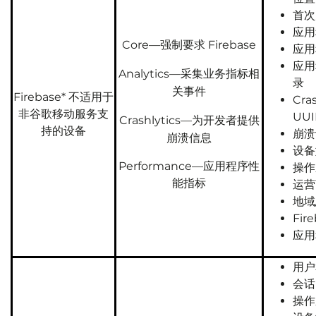
首次
应用
Core—强制要求 Firebase
应用
应用
Analytics—采集业务指标相
录
关事件
Firebase* 不适用于
Cra
非谷歌移动服务支
UUI
Crashlytics—为开发者提供
持的设备
崩溃
崩溃信息
设备
Performance—应用程序性
操作
能指标
运营
地域
Fir
应用
用户
会话
操作