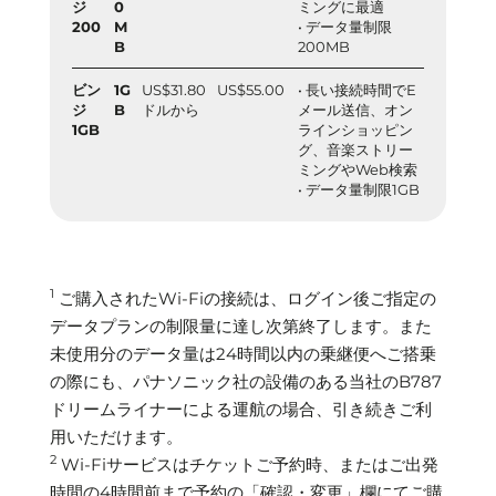
ジ
0
ミングに最適
200
M
• データ量制限
B
200MB
ビン
1G
US$31.80
US$55.00
• 長い接続時間でE
ジ
B
ドルから
メール送信、オン
1GB
ラインショッピン
グ、音楽ストリー
ミングやWeb検索
• データ量制限1GB
1
ご購入されたWi-Fiの接続は、ログイン後ご指定の
データプランの制限量に達し次第終了します。また
未使用分のデータ量は24時間以内の乗継便へご搭乗
の際にも、パナソニック社の設備のある当社のB787
ドリームライナーによる運航の場合、引き続きご利
用いただけます。
2
Wi-Fiサービスはチケットご予約時、またはご出発
時間の4時間前まで予約の「確認・変更」欄にてご購