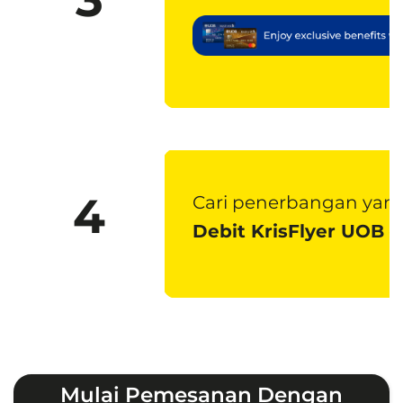
4
Cari penerbangan yan
Debit KrisFlyer UOB
d
Mulai Pemesanan Dengan